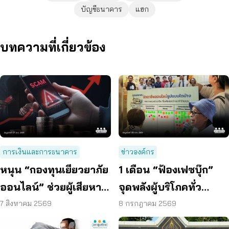
บัญชีธนาคาร
แฮก
บทความที่เกี่ยวข้อง
การเงินและการธนาคาร
ข่าวองค์กร
หนุน “กองทุนเยียวยาภัย
1 เดือน “ฟ้องเฟซบุ๊ก”
ออนไลน์” ช่วยผู้เสียหาย
จุดพลังผู้บริโภคทั่ว
ตั้งหลักได้ รวดเร็ว ทัน
ประเทศ ดันแพลตฟอร์ม
7 สิงหาคม 2569
8 กรกฎาคม 2569
ท่วงที
ร่วมรับผิดชอบ