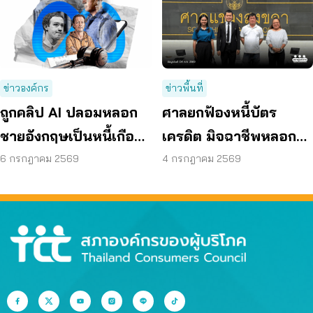
ข่าวองค์กร
ข่าวพื้นที่
ถูกคลิป AI ปลอมหลอก
ศาลยกฟ้องหนี้บัตร
ชายอังกฤษเป็นหนี้เกือบ
เครดิต มิจฉาชีพหลอก
30 ปี ก่อน ผู้เสียหายรวม
กดลิงก์ หลังสภาผู้บริโภค
6 กรกฎาคม 2569
4 กรกฎาคม 2569
พลังฟ้องเมตา
สงขลาช่วยสู้คดี