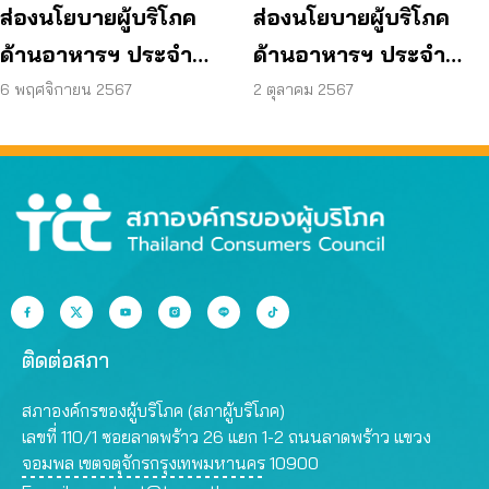
ส่องนโยบายผู้บริโภค
ส่องนโยบายผู้บริโภค
ด้านอาหารฯ ประจำ
ด้านอาหารฯ ประจำ
เดือน พ.ย. 67
เดือน ต.ค. 67
6 พฤศจิกายน 2567
2 ตุลาคม 2567
ติดต่อสภา
สภาองค์กรของผู้บริโภค (สภาผู้บริโภค)
เลขที่ 110/1 ซอยลาดพร้าว 26 แยก 1-2 ถนนลาดพร้าว แขวง
จอมพล เขตจตุจักรกรุงเทพมหานคร 10900