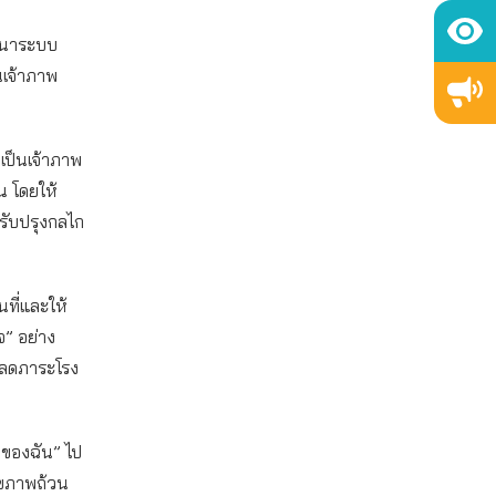
ัฒนาระบบ
นเจ้าภาพ
เป็นเจ้าภาพ
 โดยให้
รับปรุงกลไก
นที่และให้
จ” อย่าง
อลดภาระโรง
าของฉัน” ไป
ุขภาพถ้วน