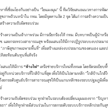
ัญหาที่เชื่อมโยงกันอย่างเป็น “ใยแมงมุม” นี้ ทีมวิจัยเสนอแนวทางการพ
ุขภาพถ้วนหน้าใน กทม. โดยมีจุดคานงัด 2 จุด ได้แก่ การสร้างความเป็
สร้างความรับผิดชอบร่วม
้างความเป็นเจ้าภาพร่วม มีการเรียกร้องให้ กทม. มีบทบาทเป็นผู้นำหรือ
สช. และกระทรวงสาธารณสุข พร้อมเสนอให้มีการปฏิรูประบบงบประมาณ
บ “ภาษีสุขภาพเฉพาะพื้นที่” เพื่อสร้างแหล่งงบประมาณของตนเอง และป
ห้สะท้อนต้นทุนที่แท้จริง
ังเสนอให้มีการ
“ล้างไพ่”
เครือข่ายบริการใหม่ทั้งหมด โดยจัดระเบียบพื้
ู่กับหน่วยบริการที่ใกล้บ้านที่สุด เพื่อให้เป็นไปตามหลัก “ใกล้บ้านใกล้ใ
มถึงยกระดับศูนย์บริการสาธารณสุขให้เป็นแกนหลักของระบบปฐมภูมิเพื่
่
ร้างความรับผิดชอบร่วม ทุกฝ่ายในระบบต้องเปลี่ยนมุมมองจาก “ปัญห
งเรา” เพื่อให้ทุกฝ่ายมีส่วนร่วมในการยกระดับระบบบริการหลักประกันส