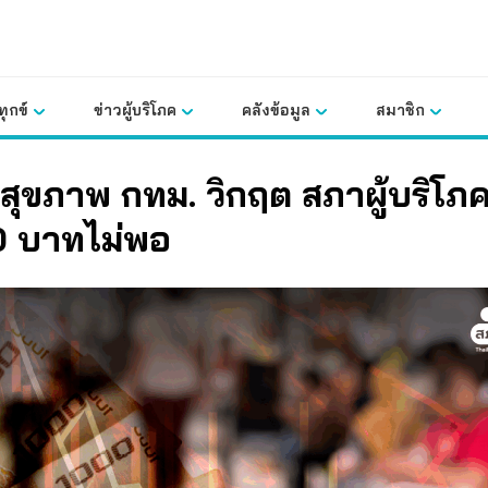
ุกข์
ข่าวผู้บริโภค
คลังข้อมูล
สมาชิก
ุขภาพ กทม. วิกฤต สภาผู้บริโภคช
0 บาทไม่พอ