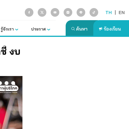
TH
|
EN
รู้จักเรา
ประกาศ
ี้ งบ