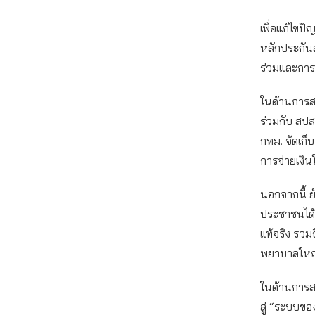
เพื่อแก้ไขป
หลักประกันส
ร่วมและการ
ในด้านการสร
ร่วมกับ สป
กทม. จัดเก็
การจ่ายเงินใ
นอกจากนี้ ย
ประชาชนได้อย
แท้จริง รว
พยาบาลใหญ
ในด้านการส
สู่ “ระบบขอ