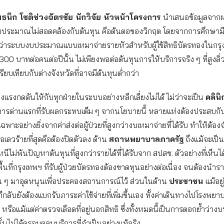
นึก โชติช่วงฉัตรชัย นักวิจัย หัวหน้าโครงการ
นำเสนอข้อมูลจาก
บประมาณไม่สอดคล้องกับต้นทุน คือต้นตอของวิกฤต โดยจากการศึกษาม
นว่าระบบงบประมาณแบบเหมาจ่ายรายหัวสำหรับผู้ใช้สิทธิบัตรทองในกรุง
1,300 บาทต่อคนต่อปีนั้น ไม่เพียงพอต่อต้นทุนการให้บริการจริง ๆ ที่สูงลิ่
รียบเทียบกับต่างจังหวัดที่อาจมีต้นทุนต่ำกว่า
างแรงกดดันให้กับทุกฝ่ายในระบบอย่างหลีกเลี่ยงไม่ได้ ไม่ว่าจะเป็น
คลิน
บริการด่านแรกที่รับผลกระทบเต็ม ๆ จากนโยบายนี้ หลายแห่งต้องประสบก
พาะอย่างยิ่งจากค่าส่งต่อผู้ป่วยที่สูงกว่างบเหมาจ่ายที่ได้รับ ทำให้ต้อง
รือเลวร้ายที่สุดคือต้องปิดตัวลง ด้าน
สถานพยาบาลภาครัฐ
ถึงแม้จะเป
หนีไม่พ้นปัญหาต้นทุนที่สูงกว่ารายได้ที่ได้รับจาก สปสช. ตัวอย่างที่เห็นได
นที่กรุงเทพฯ ที่รับผู้ป่วยบัตรทองต้องขาดทุนอย่างต่อเนื่อง จนต้องนำรา
่น ๆ มาอุดหนุนเพื่อประคองสถานการณ์ไว้ ส่วนในด้าน
ประชาชน
แม้อย
 ก็กลับยังต้องแบกรับภาระค่าใช้จ่ายที่เพิ่มขึ้นเอง ทั้งค่าเดินทางไปโรงพยาบ
 หรือแม้แต่ค่าตรวจเลือดที่อยู่นอกสิทธิ ซึ่งทั้งหมดนี้เป็นการตอกย้ำว่
้นไม่ได้ครอบคลุมบริการที่จำเป็นอย่างแท้จริง