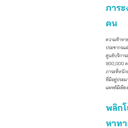
ภาระง
คน
ความท้าทาย
ประชากรแฝง
ศูนย์บริกา
900,000 คน 
ภาระที่หนั
ที่มีอยู่ปร
แพทย์มีเพี
พลิกโ
หาทา