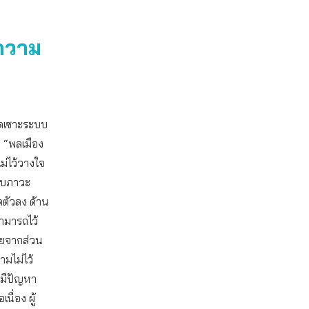
ความ
กัดเซาะระบบ
น “พลเมือง
ม่ไว้วางใจ
สบภาวะ
ิดตัวลง ด้าน
ามารถไว้
ายจากส่วน
มไม่ไว้
งมีปัญหา
ื่อง ผู้