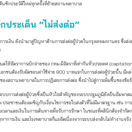
มต้นซักประวัติใหม่ทุกครั้งที่ย้ายสถานพยาบาล
ึกประเด็น “ไม่ส่งต่อ”
องการเงิน ยังนำมาสู่ปัญหาด้านการส่งต่อผู้ป่วยในกรุงเทพมหานคร ซึ่งส
น
ให้อัตราการเบิกจ่ายของ กทม.มีอัตราที่เท่ากันทั่วประเทศ (capitation
กชนต้องรับผิดชอบค่าใช้จ่าย 800 บาทแรกในการส่งต่อผู้ป่วยนั้น มีผ
ของสถานพยาบาลในการปฏิเสธการส่งต่อ ซึ่งนำไปสู่การเพิ่มขึ้นของข้อร
ะบบการส่งต่อผู้ป่วยซึ่งเป็นหัวใจสำคัญของระบบปฐมภูมิยังเป็นอัมพา
 ประชาชนต้องเผชิญกับเงื่อนไขการขอใบส่งตัวที่ไม่มีมาตรฐาน เช่น กา
ียเวลาและเงินในการเดินทางเพื่อรับการรักษา ในขณะที่คลินิกต้องจำกัดก
ัญหาการเงิน และโรงพยาบาลก็แออัดเนื่องจากระบบส่งกลับไม่ทำงานจริง