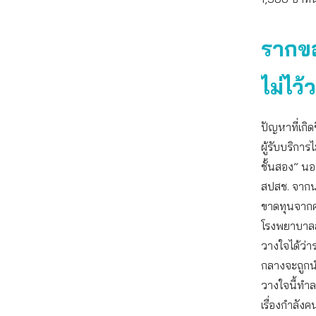
รากข
ไม่ไว
ปัญหาที่เกิ
ผู้รับบริกา
ชั้นสอง” นอ
สปสช. จากน
ขาดทุนจากค่า
โรงพยาบาลส่
วางใจได้ว่า
กลางจะถูกนำ
วางใจนี้ทำ
เรื่องกำลัง