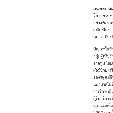
ดร.พทป.สมธ
โดยเผยว่าง
อย่างชัดเจ
เฉลี่ยเพียง 
หลวง เมื่อเป
ปัญหานี้สร้
กลุ่มผู้ให้
ขาดทุน โดยเฉ
ต่อผู้ป่วย ห
ของรัฐ แต่ก็
พยาบาลในพื้
การรักษาอื
ผู้รับบริการ
เวลาและเงิน
1,300 บาทนั