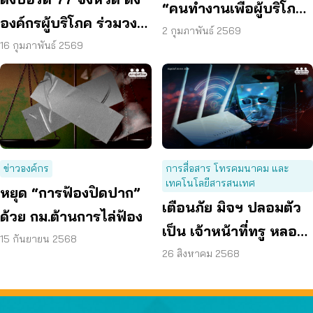
“คนทำงานเพื่อผู้บริโภค”
องค์กรผู้บริโภค ร่วมวง
ต้องจ่าย
2 กุมภาพันธ์ 2569
ยุติปัญหา สายสื่อสาร
16 กุมภาพันธ์ 2569
มรณะ
ข่าวองค์กร
การสื่อสาร โทรคมนาคม และ
เทคโนโลยีสารสนเทศ
หยุด “การฟ้องปิดปาก”
เตือนภัย มิจฯ ปลอมตัว
ด้วย กม.ต้านการไล่ฟ้อง
เป็น เจ้าหน้าที่ทรู หลอก
15 กันยายน 2568
ขายแพ็กเกจถูกเกินจริง
26 สิงหาคม 2568