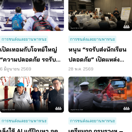
การขนส่งและยานพาหนะ
การขนส่งและยานพาหนะ
เปิดเทอมกับโจทย์ใหญ่
หนุน “รถรับส่งนักเรียน
“ความปลอดภัย รถรับส่ง
ปลอดภัย” เปิดแหล่ง
นักเรียน”
เรียนรู้ต้นแบบ ดัน อปท.
6 มิถุนายน 2569
28 พ.ค. 2569
มีส่วนร่วม
การขนส่งและยานพาหนะ
การขนส่งและยานพาหนะ
เล็งใช้ AI แก้ปัญหา จุด
เตรียมถก กรมรางฯ –