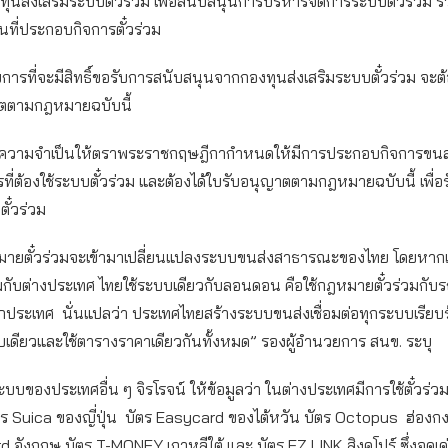
งทุนส่งเสริมระบบตั๋วร่วม เพื่อสนับสนุนการบริหารจัดการระบบตั๋วร่วม รวม
ที่ประกอบกิจการตั๋วร่วม
การที่จะมีสิทธิ์ขอรับการสนับสนุนจากกองทุนส่งเสริมระบบตั๋วร่วม จะต้องเ
ตตามกฎหมายฉบับนี้
มีความจำเป็นให้ตราพระราชกฤษฎีกากำหนดให้มีการประกอบกิจการขน
รที่ต้องใช้ระบบตั๋วร่วม และต้องได้ใบรับอนุญาตตามกฎหมายฉบับนี้ เพื่อ
ั๋วร่วม
ฎหมายตั๋วร่วมจะเข้ามาเปลี่ยนแปลงระบบขนส่งสาธารณะของไทย โดยหากเ
มกับต่างประเทศ ไทยใช้ระบบเดียวกับลอนดอน คือใช้กฎหมายตั๋วร่วมกับ
ประเทศ นั่นแปลว่า ประเทศไทยสร้างระบบขนส่งเชื่อมต่อทุกระบบเรียบ
ใบเดียวและใช้ตารางราคาเดียวกันทั้งหมด” รองผู้อำนวยการ สนข. ระบุ
ระบบของประเทศอื่น ๆ จิรโรจน์ ให้ข้อมูลว่า ในต่างประเทศมีการใช้ตั๋ว
ตร Suica ของญี่ปุ่น บัตร Easycard ของไต้หวัน บัตร Octopus ฮ่องกง
 อังกฤษ บัตร T-MONEY เกาหลีใต้ และ บัตร EZ LINK สิงคโปร์ ซึ่งจุด