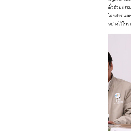
ตั๋วร่วมประ
โดยสาร และย
อย่างไว้ในร