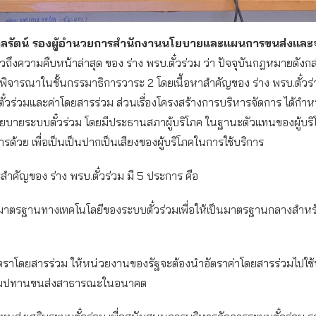
ศุกลรัตน์ รองผู้อำนวยการสำนักงานนโยบายและแผนการขนส่งและ
วถึงความคืบหน้าล่าสุด ของ ร่าง พรบ.ตั๋วร่วม ว่า ปัจจุบันกฎหมายดังกล่
ิจารณาในชั้นกรรมาธิการวาระ 2 โดยเนื้อหาสำคัญของ ร่าง พรบ.ตั๋วร่
ั๋วร่วมและค่าโดยสารร่วม ส่วนเรื่องโครงสร้างการบริหารจัดการ ได้กำ
บายระบบตั๋วร่วม โดยมีประธานสภาผู้บริโภค ในฐานะตัวแทนของผู้บริโ
้วย เพื่อเป็นเป็นปากเป็นเสียงของผู้บริโภคในการใช้บริการ
ำคัญของ ร่าง พรบ.ตั๋วร่วม มี 5 ประการ คือ
ำมาตรฐานทางเทคโนโลยีของระบบตั๋วร่วมเพื่อให้เป็นมาตรฐานกลางสำหรั
ตราโดยสารร่วม ให้หน่วยงานของรัฐจะต้องนำอัตราค่าโดยสารร่วมไปใช้
มปทานขนส่งสาธารณะในอนาคต