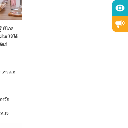
ู้บริโภค
ไทยให้ได้
้แก่
สาธารณะ
งหวัด
ธารณะ