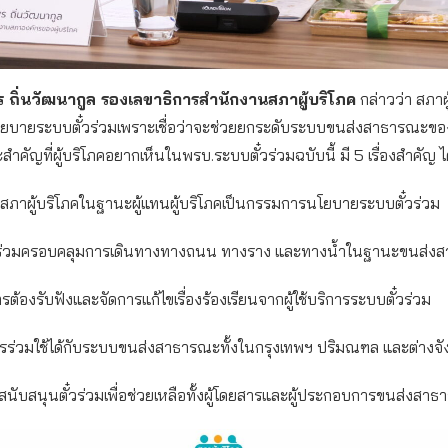
ร ถิ่นวัฒนากูล รองเลขาธิการสำนักงานสภาผู้บริโภค
กล่าวว่า สภาผ
ยบายระบบตั๋วร่วมเพราะเชื่อว่าจะช่วยยกระดับระบบขนส่งสาธารณะของ
สำคัญที่ผู้บริโภคอยากเห็นในพรบ.ระบบตั๋วร่วมฉบับนี้ มี 5 เรื่องสำคัญ ได
นสภาผู้บริโภคในฐานะผู้แทนผู้บริโภคเป็นกรรมการนโยบายระบบตั๋วร่วม
๋วร่วมครอบคลุมการเดินทางทางถนน ทางราง และทางน้ำในฐานะขนส่ง
การต้องรับฟังและจัดการแก้ไขเรื่องร้องเรียนจากผู้ใช้บริการระบบตั๋วร่วม
ารร่วมใช้ได้กับระบบขนส่งสาธารณะทั้งในกรุงเทพฯ ปริมณฑล และต่างจั
สนับสนุนตั๋วร่วมเพื่อช่วยเหลือทั้งผู้โดยสารและผู้ประกอบการขนส่งสา