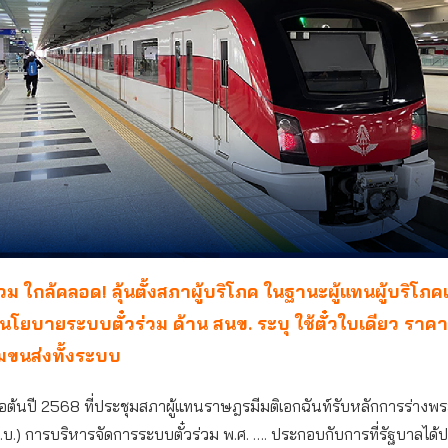
่วม ใกล้คลอด! ลุ้นตั้งสภาผู้บริโภค ในฐานะผู้แทนผู้บริโภค
โยบายระบบตั๋วร่วม ด้าน สนข. ระบุ ใช้ตั๋วใบเดียว ราคา
่อมขนส่งทั้งระบบ
่อต้นปี 2568 ที่ประชุมสภาผู้แทนราษฎรมีมติเอกฉันท์รับหลักการร่างพ
ร.บ.) การบริหารจัดการระบบตั๋วร่วม พ.ศ. …. ประกอบกับการที่รัฐบาลได