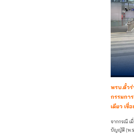
พรบ.ตั๋วร
กรรมการน
เดียว เชื
จากกรณี เมื
บัญญัติ (พ.