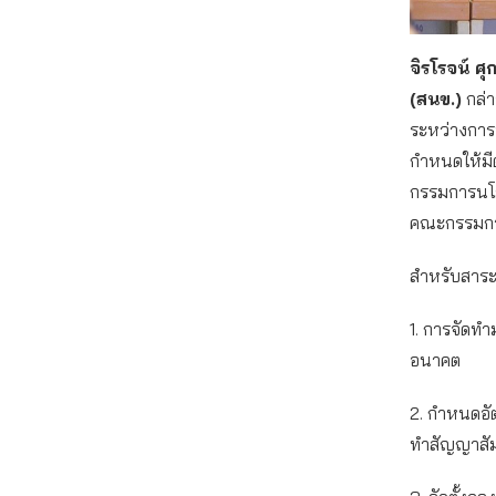
จิรโรจน์ 
(สนข.)
กล่า
ระหว่างการพ
กำหนดให้มีต
กรรมการนโย
คณะกรรมการด
สำหรับสาระส
1. การจัดท
อนาคต
2. กำหนดอั
ทำสัญญาสั