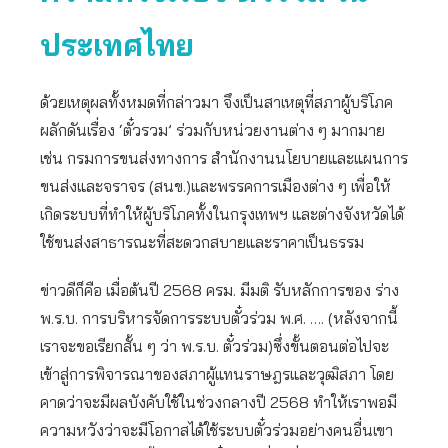
ประเทศไทย
ด้วยเหตุผลทั้งหมดที่กล่าวมา จึงเป็นสาเหตุที่สภาผู้บริโภค
ผลักดันเรื่อง ‘ตั๋วรวม’ ร่วมกับหน่วยงานต่าง ๆ มากมาย
เช่น กรมการขนส่งทางการ สำนักงานนโยบายและแผนการ
ขนส่งและจราจร (สนข.)และพรรคการเมืองต่าง ๆ เพื่อให้
เกิดระบบที่ทำให้ผู้บริโภคทั้งในกรุงเทพฯ และต่างจังหวัดได้
ใช้ขนส่งสาธารณะที่สะดวกสบายและราคาเป็นธรรม
ข่าวดีก็คือ เมื่อต้นปี 2568 ครม. มีมติ รับหลักการของ ร่าง
พ.ร.บ. การบริหารจัดการระบบตั๋วร่วม พ.ศ. …. (หลังจากนี้
เราจะขอเรียกสั้น ๆ ว่า พ.ร.บ. ตั๋วร่วม)ซึ่งขั้นตอนต่อไปจะ
เข้าสู่การพิจารณาของสภาผู้แทนราษฎรและวุฒิสภา โดย
คาดว่าจะมีผลบังคับใช้ในช่วงกลางปี 2568 ทำให้เราพอมี
ความหวังว่าจะมีโอกาสได้ใช้ระบบตั๋วร่วมอย่างคนอื่นเขา