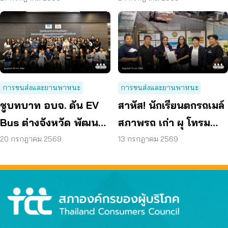
การขนส่งและยานพาหนะ
การขนส่งและยานพาหนะ
ชูบทบาท อบจ. ดัน EV
สาหัส! นักเรียนตกรถเมล์
Bus ต่างจังหวัด พัฒนา
สภาพรถ เก่า ผุ โทรม
ขนส่งสาธารณะไร้รอย
ถามหามาตรฐานรถ
20 กรกฎาคม 2569
13 กรกฎาคม 2569
ต่อ
ปลอดภัย