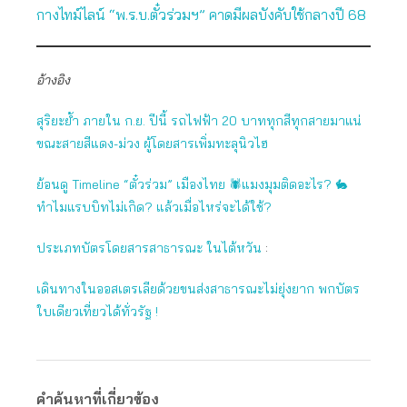
กางไทม์ไลน์ “พ.ร.บ.ตั๋วร่วมฯ” คาดมีผลบังคับใช้กลางปี 68
อ้างอิง
สุริยะย้ำ ภายใน ก.ย. ปีนี้ รถไฟฟ้า 20 บาททุกสีทุกสายมาแน่
ขณะสายสีแดง-ม่วง ผู้โดยสารเพิ่มทะลุนิวไฮ
ย้อนดู Timeline “ตั๋วร่วม” เมืองไทย 🕷แมงมุมติดอะไร? 🐇
ทำไมแรบบิทไม่เกิด? แล้วเมื่อไหร่จะได้ใช้?
ประเภทบัตรโดยสารสาธารณะ ในไต้หวัน
:
เดินทางในออสเตรเลียด้วยขนส่งสาธารณะไม่ยุ่งยาก พกบัตร
ใบเดียวเที่ยวได้ทั่วรัฐ !
คำค้นหาที่เกี่ยวข้อง