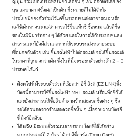
ญี่ปุ่น รวมไปถึงประเทศในซีกโลกอื่น ๆ เช่น ออกเตรเลีย อัง
ฤษ แคนาดา ฝรั่งเศส เป็นต้น ซึ่งหลายก็ไม่ได้จำกัด
ประโยชน์ของตั๋วร่วมไว้แค่ขึ้นระบบขนส่งสาธารณะ หรือ
แค่ใช้เดินทางนะ แต่สามารถใช้ขึ้นแท็กซี่ ซื้อขนม แล้วก็ซื้อ
ของในมินิมาร์ทต่าง ๆ ได้ด้วย และในการใช้กับระบบขนส่ง
สาธารณะ ก็ยังมีส่วนลดหากใช้ระบบขนส่งหลายระบบ
เชื่อมต่อกันด้วย เช่น ขึ้นรถไฟฟ้าไปต่อรถเมล์ จะได้ขึ้นรถเมล์
ในราคาที่ถูกลงกว่าเดิม ซึ่งในที่นี้จะขอยกตัวอย่างสัก 2 – 3
ประเทศ ได้แก่
สิงคโปร์
มีระบบตั๋วร่วมที่เรียกว่า อีซี่ ลิงก์ (EZ LINK)ซึ่ง
บัตรนี้สามารถใช้ขึ้นรถไฟฟ้า MRT รถเมล์ หรือแท็กซี่ก็ได้
และยังสามารถใช้ซื้อสินค้าตามร้านสะดวกซื้อต่าง ๆ ซึ่ง
จะได้ส่วนลดจากร้านสะดวกซื้อนั้น ๆ เมื่อจ่ายผ่านบัตรอี
ซี่ ลิงก์อีกด้วย
ไต้หวัน
มีระบบตั๋วร่วมหลายระบบ โดยที่ใช้ได้อย่าง
อเนกประสงค์มี 2 บัตร ได้แก่ อีซี่การ์ด (Easy Card)