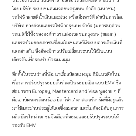
หน่วยงานเช่น รถไฟฟ้าสายสีเขียวหรือบีทีเอส ดำเนินการ
โดยบริษัท ระบบขนส่งมวลชนกรุงเทพ จำกัด (มหาชน)
รถไฟฟ้าสายสีน้ำเงินและม่วง หรือเอ็มอาร์ที ดำเนินการโดย
บริษัท ทางด่วนและรถไฟฟ้ากรุงเทพ จำกัด (มหาชน)ส่วน
รถเมล์ก็มีทั้งขององค์การขนส่งมวลชนกรุงเทพ (ขสมก.)
และรถร่วมของเอกชนซึ่งแต่ละขนส่งก็มีระบบการเก็บเงินที่
แตกต่างกัน จึงต้องมีการปรับเปลี่ยนระบบให้เป็นแบบ
เดียวกันเพื่อรองรับบัตรแมงมุม
อีกทั้งในระหว่างที่พัฒนาเรื่องบัตรแมงมุม ก็มีแนวคิดใหม่
เรื่องการปรับปรุงระบบตั๋วร่วมเป็นระบบเปิด แบบ EMV ซึ่ง
ย่อมาจาก Europay, Mastercard and Visa พูดง่าย ๆ ก็
คือเอาบัตรเครดิตหรือเดบิต วีซ่า / มาสเตอร์การ์ดที่มีอยู่แล้ว
มาใช้แตะผ่านประตูได้เลยซึ่งสะดวก และไม่ต้องมีต้นทุนการ
ผลิตบัตรใหม่ เอกชนจึงเลือกที่จะรอและปรับปรุงระบบให้
รองรับ EMV