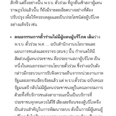
สักที! แต่ถึงอย่างนั้น พ.ร.บ. ตั๋วร่วม ที่ถูกยื่นเข้าสภาผู้แทน
ราษฎรไปแล้วนั้น ก็ยังมีรายละเอียดบางอย่างที่ต้อง
ปรับปรุง เพื่อให้ครอบคลุมและเป็นประโยชน์ต่อผู้บริโภค
อย่างแท้จริง เช่น
คณะกรรมการตั๋วร่วมไม่มีผู้แทนผู้บริโภค เดิม
ร่าง
พ.ร.บ. ตั๋วร่วม พ.ศ. …. ฉบับสำนักงานนโยบายและ
แผนการขนส่งและจราจร (สนข.) นั้น กำหนดให้มี
สัดส่วนผู้แทนประชาชน คือประธานสภาผู้บริโภค เป็น
หนึ่งในคณะกรรมการนโยบายตั๋วร่วม ซึ่งร่างฉบับดัง
กล่าวมีกระบวนการรับฟังความเห็นจากหน่วยงานภาค
รัฐและเอกชนเรียบร้อยแล้ว แต่ พ.ร.บ.ตั๋วร่วม ฉบับคณะ
รัฐมนตรี กลับไม่มีผู้แทนประชาชนอยู่ในคณะกรรมการ
ด้วยทั้งที่บริการขนส่งสาธารณะนั้นเป็นบริการที่
ประชาชนทุกคนควรได้ใช้ เสียงสะท้อนของผู้บริโภคจึง
เป็นส่วนสำคัญในการพัฒนาระบบ ดังนั้นการมีผู้แทนผู้