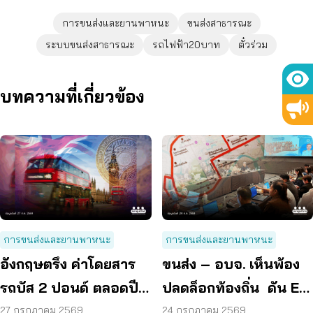
การขนส่งและยานพาหนะ
ขนส่งสาธารณะ
ระบบขนส่งสาธารณะ
รถไฟฟ้า20บาท
ตั๋วร่วม
บทความที่เกี่ยวข้อง
การขนส่งและยานพาหนะ
การขนส่งและยานพาหนะ
อังกฤษตรึง ค่าโดยสาร
ขนส่ง – อบจ. เห็นพ้อง
รถบัส 2 ปอนด์ ตลอดปี
ปลดล็อกท้องถิ่น ดัน EV
70 ลดค่าครองชีพ
Bus อยุธยา
27 กรกฎาคม 2569
24 กรกฎาคม 2569