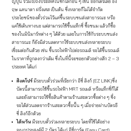
ญี่ปุ่น รวมไปถึงประเทศในซีกโลกอื่น ๆ เช่น ออกเตรเลีย อัง
ฤษ แคนาดา ฝรั่งเศส เป็นต้น ซึ่งหลายก็ไม่ได้จำกัด
ประโยชน์ของตั๋วร่วมไว้แค่ขึ้นระบบขนส่งสาธารณะ หรือ
แค่ใช้เดินทางนะ แต่สามารถใช้ขึ้นแท็กซี่ ซื้อขนม แล้วก็ซื้อ
ของในมินิมาร์ทต่าง ๆ ได้ด้วย และในการใช้กับระบบขนส่ง
สาธารณะ ก็ยังมีส่วนลดหากใช้ระบบขนส่งหลายระบบ
เชื่อมต่อกันด้วย เช่น ขึ้นรถไฟฟ้าไปต่อรถเมล์ จะได้ขึ้นรถเมล์
ในราคาที่ถูกลงกว่าเดิม ซึ่งในที่นี้จะขอยกตัวอย่างสัก 2 – 3
ประเทศ ได้แก่
สิงคโปร์
มีระบบตั๋วร่วมที่เรียกว่า อีซี่ ลิงก์ (EZ LINK)ซึ่ง
บัตรนี้สามารถใช้ขึ้นรถไฟฟ้า MRT รถเมล์ หรือแท็กซี่ก็ได้
และยังสามารถใช้ซื้อสินค้าตามร้านสะดวกซื้อต่าง ๆ ซึ่ง
จะได้ส่วนลดจากร้านสะดวกซื้อนั้น ๆ เมื่อจ่ายผ่านบัตรอี
ซี่ ลิงก์อีกด้วย
ไต้หวัน
มีระบบตั๋วร่วมหลายระบบ โดยที่ใช้ได้อย่าง
อเนกประสงค์มี 2 บัตร ได้แก่ อีซี่การ์ด (Easy Card)