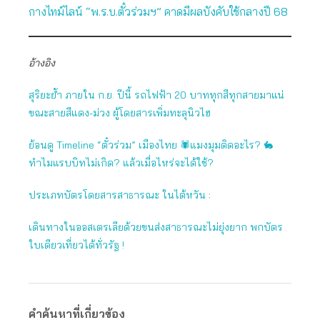
กางไทม์ไลน์ “พ.ร.บ.ตั๋วร่วมฯ” คาดมีผลบังคับใช้กลางปี 68
อ้างอิง
สุริยะย้ำ ภายใน ก.ย. ปีนี้ รถไฟฟ้า 20 บาททุกสีทุกสายมาแน่
ขณะสายสีแดง-ม่วง ผู้โดยสารเพิ่มทะลุนิวไฮ
ย้อนดู Timeline “ตั๋วร่วม” เมืองไทย 🕷แมงมุมติดอะไร? 🐇
ทำไมแรบบิทไม่เกิด? แล้วเมื่อไหร่จะได้ใช้?
ประเภทบัตรโดยสารสาธารณะ ในไต้หวัน
:
เดินทางในออสเตรเลียด้วยขนส่งสาธารณะไม่ยุ่งยาก พกบัตร
ใบเดียวเที่ยวได้ทั่วรัฐ !
คำค้นหาที่เกี่ยวข้อง