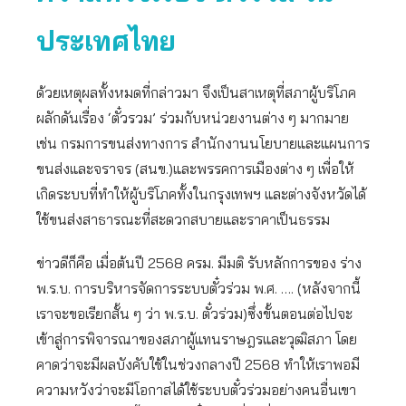
ประเทศไทย
ด้วยเหตุผลทั้งหมดที่กล่าวมา จึงเป็นสาเหตุที่สภาผู้บริโภค
ผลักดันเรื่อง ‘ตั๋วรวม’ ร่วมกับหน่วยงานต่าง ๆ มากมาย
เช่น กรมการขนส่งทางการ สำนักงานนโยบายและแผนการ
ขนส่งและจราจร (สนข.)และพรรคการเมืองต่าง ๆ เพื่อให้
เกิดระบบที่ทำให้ผู้บริโภคทั้งในกรุงเทพฯ และต่างจังหวัดได้
ใช้ขนส่งสาธารณะที่สะดวกสบายและราคาเป็นธรรม
ข่าวดีก็คือ เมื่อต้นปี 2568 ครม. มีมติ รับหลักการของ ร่าง
พ.ร.บ. การบริหารจัดการระบบตั๋วร่วม พ.ศ. …. (หลังจากนี้
เราจะขอเรียกสั้น ๆ ว่า พ.ร.บ. ตั๋วร่วม)ซึ่งขั้นตอนต่อไปจะ
เข้าสู่การพิจารณาของสภาผู้แทนราษฎรและวุฒิสภา โดย
คาดว่าจะมีผลบังคับใช้ในช่วงกลางปี 2568 ทำให้เราพอมี
ความหวังว่าจะมีโอกาสได้ใช้ระบบตั๋วร่วมอย่างคนอื่นเขา