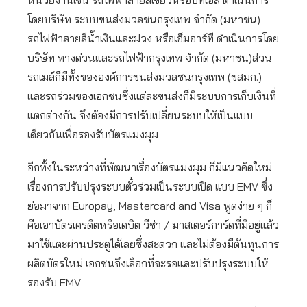
หน่วยงานเช่น รถไฟฟ้าสายสีเขียวหรือบีทีเอส ดำเนินการ
โดยบริษัท ระบบขนส่งมวลชนกรุงเทพ จำกัด (มหาชน)
รถไฟฟ้าสายสีน้ำเงินและม่วง หรือเอ็มอาร์ที ดำเนินการโดย
บริษัท ทางด่วนและรถไฟฟ้ากรุงเทพ จำกัด (มหาชน)ส่วน
รถเมล์ก็มีทั้งขององค์การขนส่งมวลชนกรุงเทพ (ขสมก.)
และรถร่วมของเอกชนซึ่งแต่ละขนส่งก็มีระบบการเก็บเงินที่
แตกต่างกัน จึงต้องมีการปรับเปลี่ยนระบบให้เป็นแบบ
เดียวกันเพื่อรองรับบัตรแมงมุม
อีกทั้งในระหว่างที่พัฒนาเรื่องบัตรแมงมุม ก็มีแนวคิดใหม่
เรื่องการปรับปรุงระบบตั๋วร่วมเป็นระบบเปิด แบบ EMV ซึ่ง
ย่อมาจาก Europay, Mastercard and Visa พูดง่าย ๆ ก็
คือเอาบัตรเครดิตหรือเดบิต วีซ่า / มาสเตอร์การ์ดที่มีอยู่แล้ว
มาใช้แตะผ่านประตูได้เลยซึ่งสะดวก และไม่ต้องมีต้นทุนการ
ผลิตบัตรใหม่ เอกชนจึงเลือกที่จะรอและปรับปรุงระบบให้
รองรับ EMV