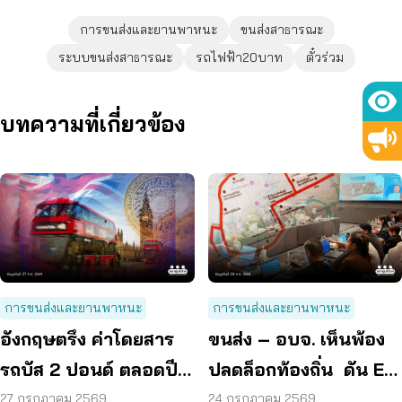
การขนส่งและยานพาหนะ
ขนส่งสาธารณะ
ระบบขนส่งสาธารณะ
รถไฟฟ้า20บาท
ตั๋วร่วม
บทความที่เกี่ยวข้อง
การขนส่งและยานพาหนะ
การขนส่งและยานพาหนะ
อังกฤษตรึง ค่าโดยสาร
ขนส่ง – อบจ. เห็นพ้อง
รถบัส 2 ปอนด์ ตลอดปี
ปลดล็อกท้องถิ่น ดัน EV
70 ลดค่าครองชีพ
Bus อยุธยา
27 กรกฎาคม 2569
24 กรกฎาคม 2569