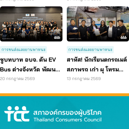
การขนส่งและยานพาหนะ
การขนส่งและยานพาหนะ
ชูบทบาท อบจ. ดัน EV
สาหัส! นักเรียนตกรถเมล์
Bus ต่างจังหวัด พัฒนา
สภาพรถ เก่า ผุ โทรม
ขนส่งสาธารณะไร้รอย
ถามหามาตรฐานรถ
20 กรกฎาคม 2569
13 กรกฎาคม 2569
ต่อ
ปลอดภัย