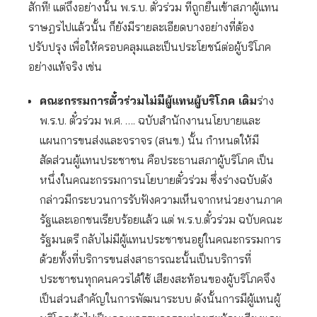
สักที! แต่ถึงอย่างนั้น พ.ร.บ. ตั๋วร่วม ที่ถูกยื่นเข้าสภาผู้แทน
ราษฎรไปแล้วนั้น ก็ยังมีรายละเอียดบางอย่างที่ต้อง
ปรับปรุง เพื่อให้ครอบคลุมและเป็นประโยชน์ต่อผู้บริโภค
อย่างแท้จริง เช่น
คณะกรรมการตั๋วร่วมไม่มีผู้แทนผู้บริโภค เดิม
ร่าง
พ.ร.บ. ตั๋วร่วม พ.ศ. …. ฉบับสำนักงานนโยบายและ
แผนการขนส่งและจราจร (สนข.) นั้น กำหนดให้มี
สัดส่วนผู้แทนประชาชน คือประธานสภาผู้บริโภค เป็น
หนึ่งในคณะกรรมการนโยบายตั๋วร่วม ซึ่งร่างฉบับดัง
กล่าวมีกระบวนการรับฟังความเห็นจากหน่วยงานภาค
รัฐและเอกชนเรียบร้อยแล้ว แต่ พ.ร.บ.ตั๋วร่วม ฉบับคณะ
รัฐมนตรี กลับไม่มีผู้แทนประชาชนอยู่ในคณะกรรมการ
ด้วยทั้งที่บริการขนส่งสาธารณะนั้นเป็นบริการที่
ประชาชนทุกคนควรได้ใช้ เสียงสะท้อนของผู้บริโภคจึง
เป็นส่วนสำคัญในการพัฒนาระบบ ดังนั้นการมีผู้แทนผู้