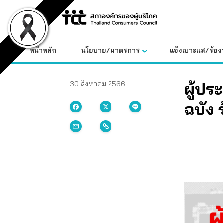
Skip
to
content
หน้าหลัก
นโยบาย/มาตรการ
แจ้งเบาะแส/ร้องท
ผู้ปร
30 สิงหาคม 2566
ฉบัง ร