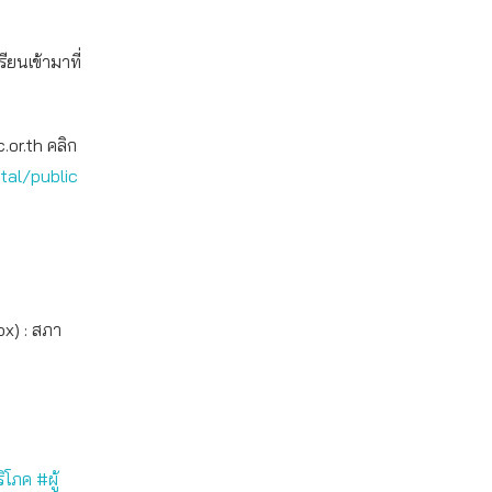
ียนเข้ามาที่
.or.th คลิก
tal/public
ox) : สภา
ริโภค
#ผู้