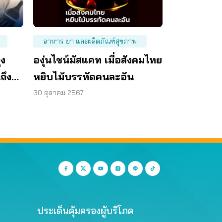
อาหาร ยา และผลิตภัณฑ์สุขภาพ
ุง
องุ่นไชน์มัสแคท เมื่อสังคมไทย
นถึงคำ
หยิบไม้บรรทัดคนละอัน
30 ตุลาคม 2567
ประเด็นคุ้มครองผู้บริโภค