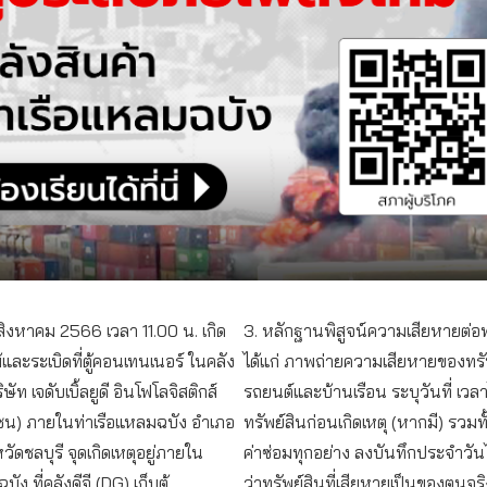
 สิงหาคม 2566 เวลา 11.00 น. เกิด
3. หลักฐานพิสูจน์ความเสียหายต่อท
้และระเบิดที่ตู้คอนเทนเนอร์ ในคลัง
ได้แก่ ภาพถ่ายความเสียหายของทรั
ษัท เจดับเบิ้ลยูดี อินโฟโลจิสติกส์
รถยนต์และบ้านเรือน ระบุวันที่ เวล
ชน) ภายในท่าเรือแหลมฉบัง อำเภอ
ทรัพย์สินก่อนเกิดเหตุ (หากมี) รวมทั
วัดชลบุรี จุดเกิดเหตุอยู่ภายใน
ค่าซ่อมทุกอย่าง ลงบันทึกประจำวันไว
ัง ที่คลังดีจี (DG) เก็บตู้
ว่าทรัพย์สินที่เสียหายเป็นของตนจ