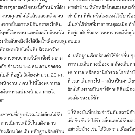
บรรจุสารเคมี ขณะนี้เจ้าหน้าที่ดับ
หาเช่าบ้าน ที่พักหรือโรงแรม และเก็
ถควบคุมเพลิงได้แล้วและเพลิงสงบ
เช่าบ้าน ที่พักหรือโรงแรมไว้เรียกร้อ
่องจากเป็นสารเคมีอันตราย มีกลิ่น
เป็นค่าใช้จ่ายที่มาจากเหตุละเมิด ทำ
มีฤทธิ์กัดกร่อน และมีผลกับผิวหนัง
ที่อยู่อาศัยชั่วคราวจนกว่าจะมีที่อยู
 ทีมดับเพลิงจึงได้ฉีดน้ำเพื่อควบคุม
ตนเอง
ห้กระทบไปยังพื้นที่บริเวณกว้าง
4. หลักฐานเรียกร้องค่าใช้จ่ายอื่น ๆ เ
ได้รับผลกระทบจากบริษัท เอ็มซี สยาม
พาหนะเดินทางเนื่องจากต้องเดินท
 จำกัด จำนวน 154 คน ลานจอดรถ
พยาบาล หรือสถานีตำรวจ โดยทำบั
โยต้าที่อยู่ใกล้เคียงจำนวน 23 คน
ที่ เวลาเดินทางไป – กลับ เป็นค่าเสีย
งพนักงาน 7 คน ไปที่โรงพยาบาล
ร้องได้ เพราะเป็นค่าใช้จ่ายที่สืบเนื
ังมีอาการแน่นหน้าอก หายใจ
ละเมิดของบริษัท
ตา
5.ให้ลงบันทึกประจำวันกับสถานีตำร
ระชาชนที่อยู่บริเวณใกล้เคียงได้รับ
เพื่อยืนยันว่าได้รับกลิ่นและได้รับ
กรณีสารเคมีรั่วไหลดังกล่าว
อย่างไรบ้าง เช่น ได้รับความเดือดร้
้องเรียน โดยเก็บหลักฐานร้องเรียน