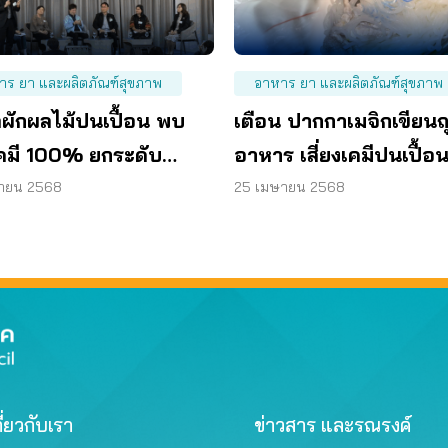
าร ยา และผลิตภัณฑ์สุขภาพ
อาหาร ยา และผลิตภัณฑ์สุขภาพ
ตผักผลไม้ปนเปื้อน พบ
เตือน ปากกาเมจิกเขียนถ
คมี 100% ยกระดับ
อาหาร เสี่ยงเคมีปนเปื้อ
อาหาร ด่วน
สุดท้าย
ยายน 2568
25 เมษายน 2568
ี่ยวกับเรา
ข่าวสาร และรณรงค์