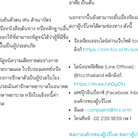
อาศัย เป็นต้น
นอกจากนั้นยังสามารถยื่นเรื่องร้องเร
ืนยันตัวตน เช่น สำเนาบัตร
สภาผู้บริโภคได้ตามช่องทาง ดังนี้
ือหนังสือเดินทาง หรือหลักฐานอื่น
กให้ที่สามารถพิสูจน์ได้ว่าผู้ที่มีชื่อ
ร้องเรียนออนไลน์ผ่านเว็บไซต์ tcc
้นเป็นผู้ประสบภัย
ลิงก์
https://crm.tcc.or.th/por
ิสูจน์ความเสียหายต่อร่างกาย
ไลน์ออฟฟิเชียล (Line Official) :
ถ่ายบาดแผล ใบรับรองแพทย์หรือ
@tccthailand คลิกลิงก์
องการรักษาตัวเป็นผู้ป่วยในโรง
https://lin.ee/uhDyO1U
ประเมินค่ารักษาพยาบาลในอนาคต
เฟซบุ๊กอินบ็อกซ์ (Facebook Inb
ักษาพยาบาล หรือใบแจ้งหนี้ค่า
องค์กรของผู้บริโภค
าล
อีเมล :
complaint@tcc.or.th
โทรศัพท์ : 02 239 1839 กด 1
#สภาองค์กรของผู้บริโภค
#สภาผู้บ