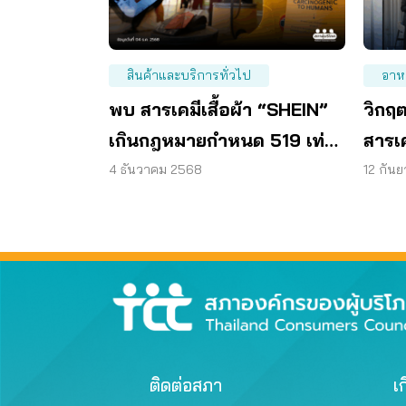
สินค้าและบริการทั่วไป
อาห
พบ สารเคมีเสื้อผ้า “SHEIN”
วิกฤ
เกินกฎหมายกำหนด 519 เท่า
สารเ
จี้รัฐคุมเข้มสิ่งทอ
พรบ.
4 ธันวาคม 2568
12 กัน
ติดต่อสภา
เก