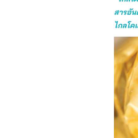
สารอั
ไกลโคแอ