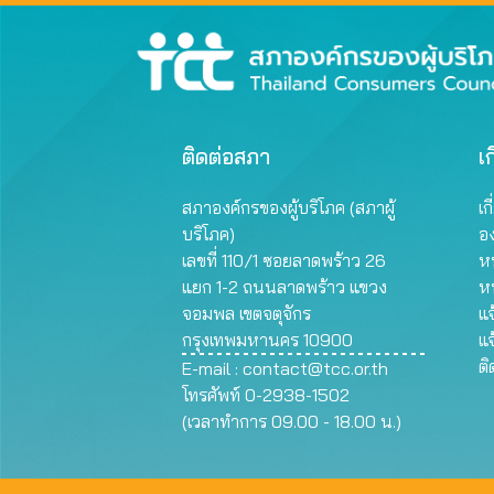
ติดต่อสภา
เก
สภาองค์กรของผู้บริโภค (สภาผู้
เก
บริโภค)
อ
เลขที่ 110/1 ซอยลาดพร้าว 26
หน
แยก 1-2 ถนนลาดพร้าว แขวง
ห
จอมพล เขตจตุจักร
แจ
กรุงเทพมหานคร 10900
แจ
ต
E-mail :
contact@tcc.or.th
โทรศัพท์ 0-2938-1502
(เวลาทำการ 09.00 - 18.00 น.)