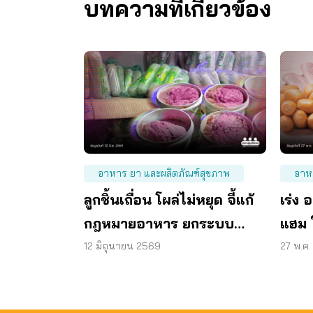
บทความที่เกี่ยวข้อง
อาหาร ยา และผลิตภัณฑ์สุขภาพ
อาห
ลูกชิ้นเถื่อน โผล่ไม่หยุด จี้แก้
เร่ง 
กฎหมายอาหาร ยกระบบ
แฮม 
ตรวจสอบทั้งห่วงโซ่
พบเก
12 มิถุนายน 2569
27 พ.ค