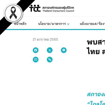
Skip
to
content
หน้าหลัก
นโยบาย/มาตรการ
แจ้งเบาะแส/ร้องท
พบสา
21 มกราคม 2565
ไทย ส
สภาองค
“ไกลโค