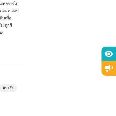
โภคอย่างไร
ทาน ตรวจสอบ
ืนเพื่อ
้องทุกข์
มล
มันฝรั่ง