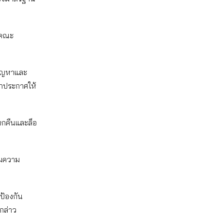
านคณะ
ีปัญหาและ
ออกประกาศให้
ียกคืนและล็อ
ุมความ
อป้องกัน
งกล่าว