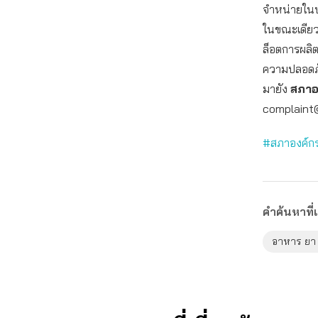
จำหน่ายในปร
ในขณะเดียวก
ล็อตการผลิต
ความปลอดภั
มายัง
สภาอ
complaint@
#สภาองค์กร
คำค้นหาที่เ
อาหาร ยา 