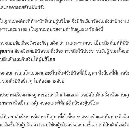
คแอลคาลอยด์ในมันฝรั่ง
. ในฐานะองค์กรที่ทำหน้าที่แทนผู้บริโภค จึงมีข้อเรียกร้องไปยังสำนักง
ารและยา (อย.) ในฐานะหน่วยงานกำกับดูแล 3 ข้อ ดังนี้
งตรวจสอบข้อเท็จจริงของข้อมูลดังกล่าว และหากพบว่าเป็นผลิตภัณฑ์ที่ม
สุขภาพ
ต้องเปิดเผยยี่ห้อรวมถึงล็อตการผลิตให้ประชาชนรับรู้ รวมทั้ง
ืนสินค้าและคืนเงินให้
ผู้บริโภค
จสอบสารไกลโคแอลคาลอยด์ในมันฝรั่งยี่ห้อที่มีปัญหา ทั้งล็อตที่มีการเร
น รวมถึงยี่ห้ออื่น ๆ ในท้องตลาดด้วย
กประกาศเรื่องมาตรฐานของสารไกลโคแอลคาลอยด์ในมันฝรั่ง เพื่อควบค
อาหาร
เพื่อเป็นการคุ้มครองและพิทักษ์สิทธิของผู้บริโภค
การให้ อย. ดำเนินการจัดการปัญหาที่เกิดขึ้นอย่างรวดเร็วและทันท่วงที เพื่
จเกิดขึ้นกับผู้บริโภค ส่วนบริษัทผู้ผลิตควรออกมาชี้แจงว่ามีสินค้าล็อตดั