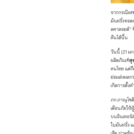
จากกรณีเฟซบุ
มันฝรั่งทอด
ลคาลอยด์” ซ
คืนได้นั้น
วันนี้ (21
ผลิตภัณฑ์
ส
คนไทย แต่ก็
ย่อมส่งผลก
เกิดการตั้
ภก.ภาณุโชติ
เตือนภัยให้
บนอินเทอร์เ
ในมันฝรั่ง 
เสีย ปวดท้อ