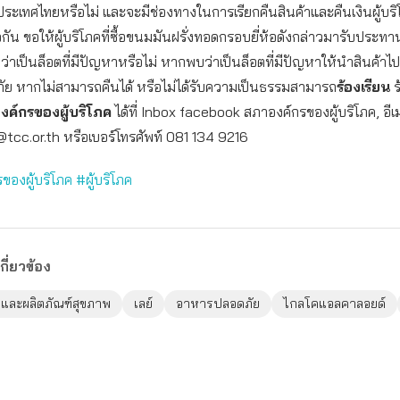
ะเทศไทยหรือไม่ และจะมีช่องทางในการเรียกคืนสินค้าและคืนเงินผู้บริ
ัน ขอให้ผู้บริโภคที่ซื้อขนมมันฝรั่งทอดกรอบยี่ห้อดังกล่าวมารับประ
ว่าเป็นล็อตที่มีปัญหาหรือไม่ หากพบว่าเป็นล็อตที่มีปัญหาให้นำสินค้าไปค
ย หากไม่สามารถคืนได้ หรือไม่ได้รับความเป็นธรรมสามารถ
ร้องเรียน
ร
งค์กรของผู้บริโภค
ได้ที่ Inbox facebook สภาองค์กรของผู้บริโภค, อีเ
tcc.or.th
หรือเบอร์โทรศัพท์ 081 134 9216
ของผู้บริโภค
#ผู้บริโภค
กี่ยวข้อง
และผลิตภัณฑ์สุขภาพ
เลย์
อาหารปลอดภัย
ไกลโคแอลคาลอยด์