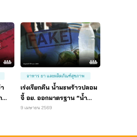
อาหาร ยา และผลิตภัณฑ์สุขภาพ
้า
เร่งเรียกคืน น้ำมะพร้าวปลอม
า
จี้ อย. ออกมาตรฐาน “น้ำ
มะพร้าวบรรจุขวด”
9 เมษายน 2569