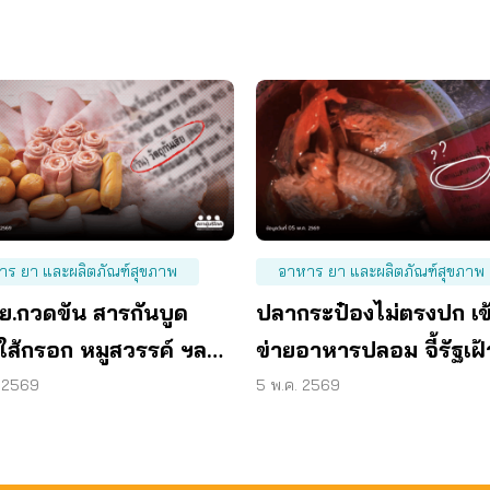
าร ยา และผลิตภัณฑ์สุขภาพ
อาหาร ยา และผลิตภัณฑ์สุขภาพ
อย.กวดขัน สารกันบูด
ปลากระป๋องไม่ตรงปก เข
ใส้กรอก หมูสวรรค์ ฯลฯ
ข่ายอาหารปลอม จี้รัฐเฝ้
ินมาตรฐานกว่า 50 เท่า
ระวัง-แก้ พ.ร.บ.อาหาร
. 2569
5 พ.ค. 2569