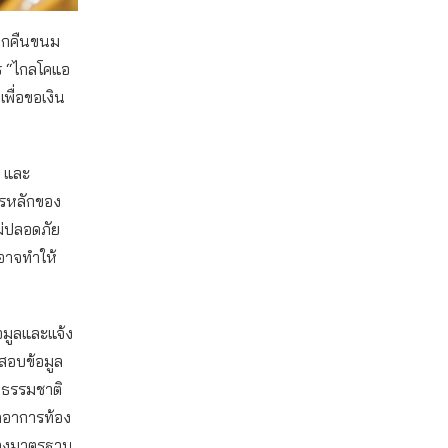
รียกคืนขนม
าร “ไกลโคแอ
พื่อขอเงิน
และ
หารหลักของ
ม่ปลอดภัย
าจทำให้
อมูลและแจ้ง
จสอบข้อมูล
มธรรมชาติ
ิดอาการท้อง
ื่องมาตรฐาน