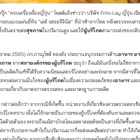
๊ก “ครบเครื่องเรื่องญี่ปุ่น” โพสต์แจ้งข่าวว่า บริษัท Frito-Lay ญี่ปุ่น เ
กรอบแบบแผ่นยี่ห้อ “เลย์ รสออริจินัล” ที่นำเข้าจากไทย หลังตรวจพบส
ึ่งอันตรายต่อ
สุขภาพ
ในปริมาณสูง และให้
ผู้บริโภค
สามารถส่งของกลับเ
 มกราคม 2565) ภก.ภาณุโชติ ทองยัง ประธานอนุกรรมการด้าน
อาหาร
ยา
ุขภาพ
จาก
สภาองค์กรของผู้บริโภค
ระบุว่า ถึงแม้มันฝรั่งจะไม่ใช่อา
เป็นผลิตภัณฑ์ที่ได้รับความนิยมและบริโภคอย่างแพร่หลาย หากมีสารที่ไ
ระทบต่อความมั่นใจของ
ผู้บริโภค
ในเรื่องความปลอดภัยของ
อาหาร
และอ
งคำถามเกี่ยวกับมาตรการตรวจสอบ และมาตรฐานการผลิต
 กล่าวต่ออีกว่า จากกรณีที่เกิดขึ้น หน่วยงานที่เกี่ยวข้องควรตรวจสอบข้
ผู้บริโภคทราบ เพื่อไม่ให้กลายเป็นภาระของผู้บริโภคที่ต้องค้นหาและตรว
น็ตด้วยตัวเอง เพราะถึงแม้สารไกลโคแอลคาลอยด์จะเป็นสารที่เกิดขึ้นตา
แต่หากรับประทานเข้าไปในปริมาณมากก็จะส่งผลเสียต่อร่างกาย ทำให้เก
ง อย่างไรก็ตาม จากการสืบค้นข้อมูลพบว่า ประเทศไทยยังไม่มีประกาศเร