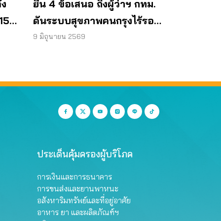
้ง
ยื่น 4 ข้อเสนอ ถึงผู้ว่าฯ กทม.
15
ดันระบบสุขภาพคนกรุงไร้รอย
27
ต่อ
9 มิถุนายน 2569
ประเด็นคุ้มครองผู้บริโภค
การเงินและการธนาคาร
การขนส่งและยานพาหนะ
อสังหาริมทรัพย์และที่อยู่อาศัย
อาหาร ยา และผลิตภัณฑ์ฯ