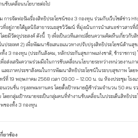
านขับเคลื่อนนโยบายต่อไป
าม การจัดฟอรัมเรื่องสิทธิประโยชน์ของ 3 กองทุน ร่วมกับเว็บไซต์ข่าว H
วที่อยู่ภายใต้มูลนิธิสาธารณะสุขวิวัฒน์ ที่มุ่งเน้นการนำเสนอข่าวสารที่
ดยมีวัตถุประสงค์ ดังนี้ 1) เพื่อเป็นเวทีแลกเปลี่ยนความคิดเห็นเกี่ยวกับส
ในประเทศ 2) เพื่อพัฒนาข้อเสนอแนวทางปรับปรุงสิทธิประโยชน์ด้านส
ั้ง 3 กองทุน (ประกันสังคม, หลักประกันสุขภาพแห่งชาติ, ข้าราชการ) 
) เพื่อส่งเสริมความร่วมมือในการขับเคลื่อนนโยบายระหว่างหน่วยงานภาค
 และภาคประชาสังคมในการพัฒนาสิทธิประโยชน์ในระบบสุขภาพ โดยฟ
นทร์ที่ 19 พฤษภาคม 2568 เวลา 09.00 – 12.00 น. ณ ห้องประชุม โรงแ
อนเวนชั่น กรุงเทพมหานคร โดยตั้งเป้าหมายผู้เข้าร่วมจำนวน 50 คน ร
 โดยกลุ่มเป้าหมายจะเป็นกลุ่มคนที่ทำงานขับเคลื่อนในประเด็นสิทธิปร
าพของทั้ง 3 กองทุน
กี่ยวข้อง