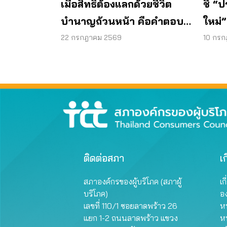
เมื่อสิทธิต้องแลกด้วยชีวิต
ชี้ 
บำนาญถ้วนหน้า คือคำตอบ
ใหม่
ของสังคมสูงวัย
ยาว 
22 กรกฎาคม 2569
10 กร
ติดต่อสภา
เก
สภาองค์กรของผู้บริโภค (สภาผู้
เก
บริโภค)
อ
เลขที่ 110/1 ซอยลาดพร้าว 26
หน
แยก 1-2 ถนนลาดพร้าว แขวง
ห