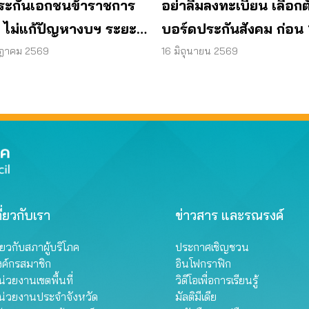
“ประกันเอกชนข้าราชการ
อย่าลืมลงทะเบียน เลือกตั
” ไม่แก้ปัญหางบฯ ระยะ
บอร์ดประกันสังคม ก่อน 
เสนอรวมกองทุนสุขภาพ
ก.ค. แล้วเตรียมเข้าคูหา 
กฎาคม 2569
16 มิถุนายน 2569
ก.ย. นี้
ี่ยวกับเรา
ข่าวสาร และรณรงค์
ี่ยวกับสภาผู้บริโภค
ประกาศเชิญชวน
งค์กรสมาชิก
อินโฟกราฟิก
่วยงานเขตพื้นที่
วิดีโอเพื่อการเรียนรู้
น่วยงานประจำจังหวัด
มัลติมีเดีย