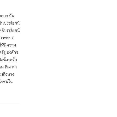
focus อัน
เป็นประโยชน์
ิทธิประโยชน์
ุขภาพของ
ให้มีความ
รัฐ องค์กร
อรัมจะจัด
รม ทีเค พา
วมถึงทาง
ะโยชน์ใน