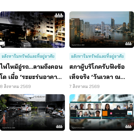
อสังหาริมทรัพย์และที่อยู่อาศัย
อสังหาริมทรัพย์และที่อยู่อาศัย
ไฟไหม้อู่รถ…ลามถึงคอน
สภาผู้บริโภครับฟังข้อ
โด เมื่อ ‘ระยะร่นอาคาร’
เท็จจริง ‘วันเวลา ณ
ถูกละเลย ผู้บริโภคจึงต้อง
เจ้าพระยา’ ยืนยันมีถนน
8 สิงหาคม 2569
7 สิงหาคม 2569
เสี่ยง
6 ม. รอบอาคาร