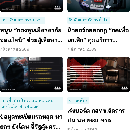
การเงินและการธนาคาร
สินค้าและบริการทั่วไป
หนุน “กองทุนเยียวยาภัย
นิวยอร์กออกกฎ “กดเพื่อ
ออนไลน์” ช่วยผู้เสียหาย
ยกเลิก” คุมบริการ
ตั้งหลักได้ รวดเร็ว ทัน
ออนไลน์ ต่ออายุสมาชิก
7 สิงหาคม 2569
7 สิงหาคม 2569
ท่วงที
อัตโนมัติ
การสื่อสาร โทรคมนาคม และ
ข่าวองค์กร
เทคโนโลยีสารสนเทศ
เร่งบอร์ด กสทช.จัดการ
ข้อมูลทะเบียนรถหลุด นา
ปม นพ.สรณ ขาด
ยกฯ ยังโดน จี้รัฐคุ้มครอง
5 สิงหาคม 2569