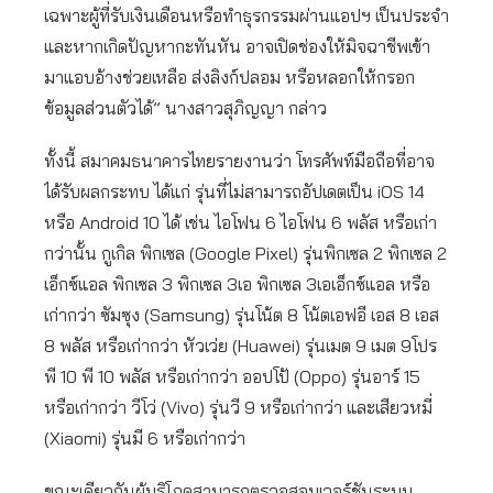
เฉพาะผู้ที่รับเงินเดือนหรือทำธุรกรรมผ่านแอปฯ เป็นประจำ
และหากเกิดปัญหากะทันหัน อาจเปิดช่องให้มิจฉาชีพเข้า
มาแอบอ้างช่วยเหลือ ส่งลิงก์ปลอม หรือหลอกให้กรอก
ข้อมูลส่วนตัวได้” นางสาวสุภิญญา กล่าว
ทั้งนี้ สมาคมธนาคารไทยรายงานว่า โทรศัพท์มือถือที่อาจ
ได้รับผลกระทบ ได้แก่ รุ่นที่ไม่สามารถอัปเดตเป็น iOS 14
หรือ Android 10 ได้ เช่น ไอโฟน 6 ไอโฟน 6 พลัส หรือเก่า
กว่านั้น กูเกิล พิกเซล (Google Pixel) รุ่นพิกเซล 2 พิกเซล 2
เอ็กซ์แอล พิกเซล 3 พิกเซล 3เอ พิกเซล 3เอเอ็กซ์แอล หรือ
เก่ากว่า ซัมซุง (Samsung) รุ่นโน้ต 8 โน้ตเอฟอี เอส 8 เอส
8 พลัส หรือเก่ากว่า หัวเว่ย (Huawei) รุ่นเมต 9 เมต 9โปร
พี 10 พี 10 พลัส หรือเก่ากว่า ออปโป้ (Oppo) รุ่นอาร์ 15
หรือเก่ากว่า วีโว่ (Vivo) รุ่นวี 9 หรือเก่ากว่า และเสียวหมี่
(Xiaomi) รุ่นมี 6 หรือเก่ากว่า
ขณะเดียวกันผู้บริโภคสามารถตรวจสอบเวอร์ชันระบบ