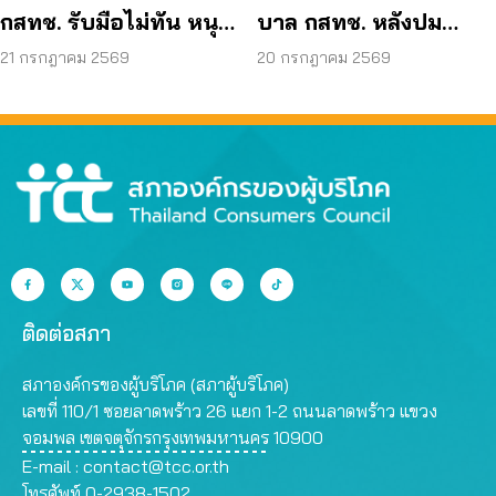
กสทช. รับมือไม่ทัน หนุน
บาล กสทช. หลังปม
ใช้ พ.ร.ก. ไซเบอร์ เข้มข้น
‘สรณ’ มีลักษณะต้องห้าม
21 กรกฎาคม 2569
20 กรกฎาคม 2569
ติดต่อสภา
สภาองค์กรของผู้บริโภค (สภาผู้บริโภค)
เลขที่ 110/1 ซอยลาดพร้าว 26 แยก 1-2 ถนนลาดพร้าว แขวง
จอมพล เขตจตุจักรกรุงเทพมหานคร 10900
E-mail :
contact@tcc.or.th
โทรศัพท์ 0-2938-1502