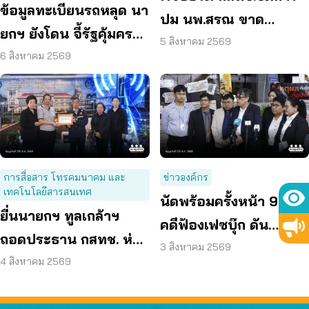
ข้อมูลทะเบียนรถหลุด นา
ปม นพ.สรณ ขาด
ยกฯ ยังโดน จี้รัฐคุ้มครอง
คุณสมบัติ ตามมติ
5 สิงหาคม 2569
ข้อมูลส่วนบุคคล
6 สิงหาคม 2569
กรรมการสรรหา
การสื่อสาร โทรคมนาคม และ
ข่าวองค์กร
เทคโนโลยีสารสนเทศ
นัดพร้อมครั้งหน้า 9 พ.ย.
ยื่นนายกฯ ทูลเกล้าฯ
คดีฟ้องเฟซบุ๊ก ดัน
ถอดประธาน กสทช. ห่วง
แพลตฟอร์มร่วมรับผิด
3 สิงหาคม 2569
คุ้มครองผู้บริโภคสะดุด
4 สิงหาคม 2569