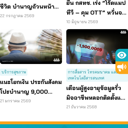
ยื่น กสทช. เร่ง “โร้ดแมป
ชีวิต บำนาญถ้วนหน้า
ทีวี – คุม OTT” หวั่นจอ
คือคำตอบของสังคมสูง
22 กรกฎาคม 2569
ดับ ซ้ำเติมกลุ่มเปราะบาง
10 มิถุนายน 2569
วัย
บริการสุขภาพ
การสื่อสาร โทรคมนาคม และ
เทคโนโลยีสารสนเทศ
แนะโยกเงิน ประกันสังคม
เตือนผู้สูงอายุข้อมูลรั่ว
โปะบำนาญ 9,000
มิจฉาชีพหลอกติดตั้งแอ
บาท/เดือน
21 มกราคม 2569
ปดูดเงิน สูญกว่า 1.5 ล้าน
21 ธันวาคม 2568