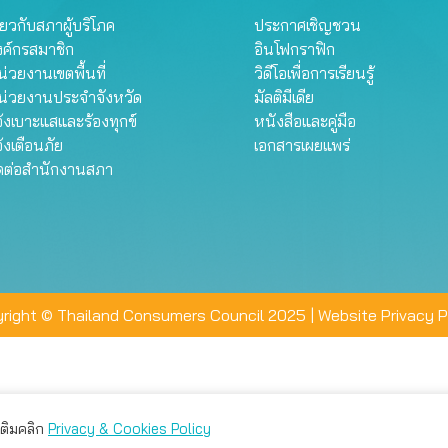
ี่ยวกับสภาผู้บริโภค
ประกาศเชิญชวน
งค์กรสมาชิก
อินโฟกราฟิก
่วยงานเขตพื้นที่
วิดีโอเพื่อการเรียนรู้
น่วยงานประจำจังหวัด
มัลติมีเดีย
้งเบาะแสและร้องทุกข์
หนังสือและคู่มือ
้งเตือนภัย
เอกสารเผยแพร่
ิดต่อสำนักงานสภา
right © Thailand Consumers Council 2025 |
Website Privacy P
มเติมคลิก
Privacy & Cookies Policy
่าน คุณสามารถเลือกตั้งค่าความเป็นส่วนตัวได้