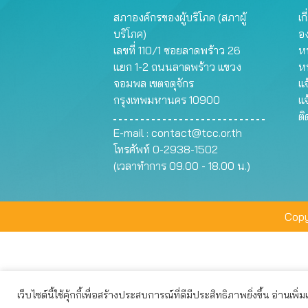
สภาองค์กรของผู้บริโภค (สภาผู้
เก
บริโภค)
อ
เลขที่ 110/1 ซอยลาดพร้าว 26
หน
แยก 1-2 ถนนลาดพร้าว แขวง
ห
จอมพล เขตจตุจักร
แจ
กรุงเทพมหานคร 10900
แจ
ต
E-mail :
contact@tcc.or.th
โทรศัพท์ 0-2938-1502
(เวลาทำการ 09.00 - 18.00 น.)
Copy
เว็บไซต์นี้ใช้คุ้กกี้เพื่อสร้างประสบการณ์ที่ดีมีประสิทธิภาพยิ่งขึ้น อ่านเพิ่
เว็บไซต์นี้ใช้คุกกี้เพื่อมอบประสบการณ์การใช้งานที่ดีให้แก่ท