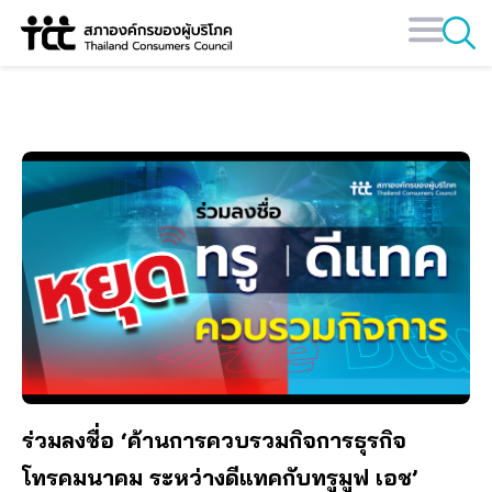
Skip
ควบรวมทรูมูฟดีแทค
to
content
ร่วมลงชื่อ ‘ค้านการควบรวมกิจการธุรกิจ
โทรคมนาคม ระหว่างดีแทคกับทรูมูฟ เอช’