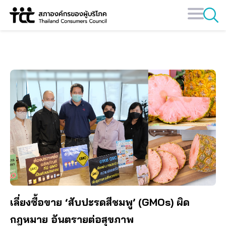
Skip
สับปะรดสีชมพู
to
content
เลี่ยงซื้อขาย ‘สับปะรดสีชมพู’ (GMOs) ผิด
กฎหมาย อันตรายต่อสุขภาพ