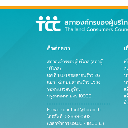
ติดต่อสภา
เก
สภาองค์กรของผู้บริโภค (สภาผู้
เก
บริโภค)
อ
เลขที่ 110/1 ซอยลาดพร้าว 26
หน
แยก 1-2 ถนนลาดพร้าว แขวง
ห
จอมพล เขตจตุจักร
แจ
กรุงเทพมหานคร 10900
แจ
ต
E-mail :
contact@tcc.or.th
โทรศัพท์ 0-2938-1502
(เวลาทำการ 09.00 - 18.00 น.)