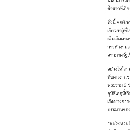
ไม่สามารถยับย
ซ้ำซากที่เก
ทั้งนี้ ขอเ
เยียวยาผู้ท
เพิ่มเติมม
การทำงานตลอ
จากภาครัฐเ
อย่างไรก็ตา
ทับคนงานขณ
พระราม 2 ช่ว
อุบัติเหตุที่
เกิดห่างจากก
ประมาทของบร
“หน่วยงานที่