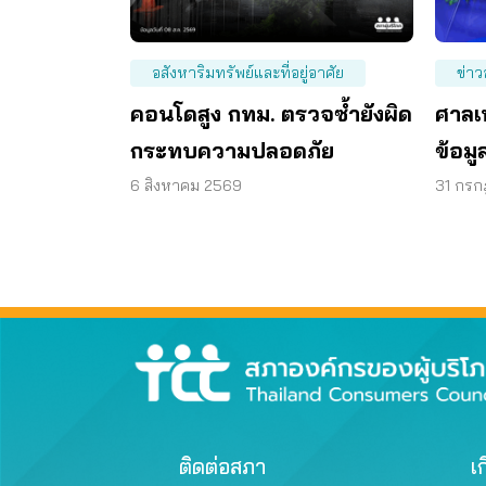
อสังหาริมทรัพย์และที่อยู่อาศัย
ข่าว
คอนโดสูง กทม. ตรวจซ้ำยังผิด
ศาลเ
กระทบความปลอดภัย
ข้อม
บนเม
6 สิงหาคม 2569
31 กร
ติดต่อสภา
เก