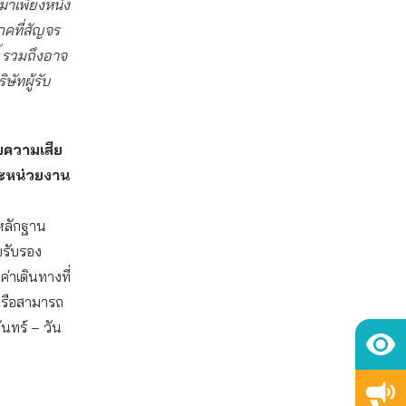
มาเพียงหนึ่ง
โภคที่สัญจร
้ รวมถึงอาจ
ัทผู้รับ
ับความเสีย
และหน่วยงาน
อหลักฐาน
บรับรอง
่าเดินทางที่
หรือสามารถ
นทร์ – วัน