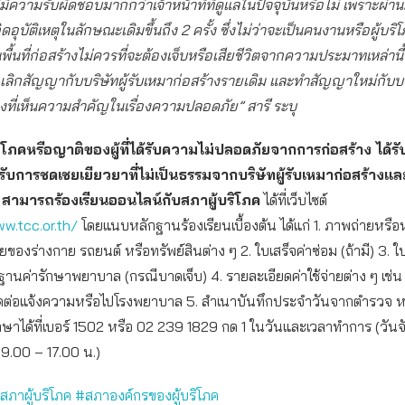
่มีความรับผิดชอบมากกว่าเจ้าหน้าที่ที่ดูแลในปัจจุบันหรือไม่ เพราะผ่าน
ดอุบัติเหตุในลักษณะเดิมขึ้นถึง 2 ครั้ง ซึ่งไม่ว่าจะเป็นคนงานหรือผู้บริ
ื้นที่ก่อสร้างไม่ควรที่จะต้องเจ็บหรือเสียชีวิตจากความประมาทเหล่านี
ิกสัญญากับบริษัทผู้รับเหมาก่อสร้างรายเดิม และทำสัญญาใหม่กับบริษ
งที่เห็นความสำคัญในเรื่องความปลอดภัย” สารี ระบุ
ริโภคหรือญาติของผู้ที่ได้รับความไม่ปลอดภัยจากการก่อสร้าง ได้ร
รับการชดเชยเยียวยาที่ไม่เป็นธรรมจากบริษัทผู้รับเหมาก่อสร้าง
้อง สามารถร้องเรียนออนไลน์กับสภาผู้บริโภค
ได้ที่เว็บไซต์
w.tcc.or.th/
โดยแนบหลักฐานร้องเรียนเบื้องต้น ได้แก่ 1. ภาพถ่ายหรื
ของร่างกาย รถยนต์ หรือทรัพย์สินต่าง ๆ 2. ใบเสร็จค่าซ่อม (ถ้ามี) 3. ใ
านค่ารักษาพยาบาล (กรณีบาดเจ็บ) 4. รายละเอียดค่าใช้จ่ายต่าง ๆ เช่น ค
ิดต่อแจ้งความหรือไปโรงพยาบาล 5. สำเนาบันทึกประจำวันจากตำรวจ 
กษาได้ที่เบอร์ 1502 หรือ 02 239 1829 กด 1 ในวันและเวลาทำการ (วันจั
่ 09.00 – 17.00 น.)
สภาผู้บริโภค
#สภาองค์กรของผู้บริโภค