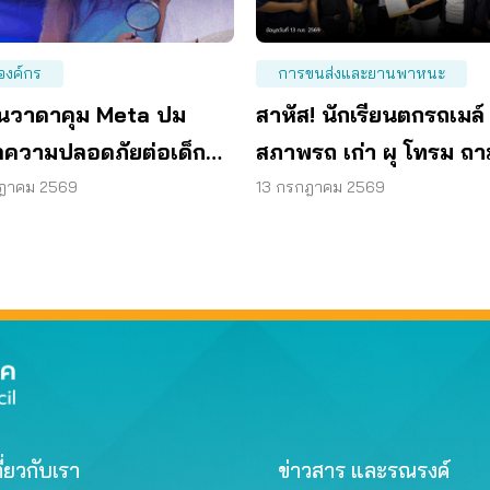
องค์กร
การขนส่งและยานพาหนะ
นวาดาคุม Meta ปม
สาหัส! นักเรียนตกรถเมล์
ูลความปลอดภัยต่อเด็ก
สภาพรถ เก่า ผุ โทรม ถ
สเซนเจอร์
มาตรฐานรถปลอดภัย
กฎาคม 2569
13 กรกฎาคม 2569
ี่ยวกับเรา
ข่าวสาร และรณรงค์