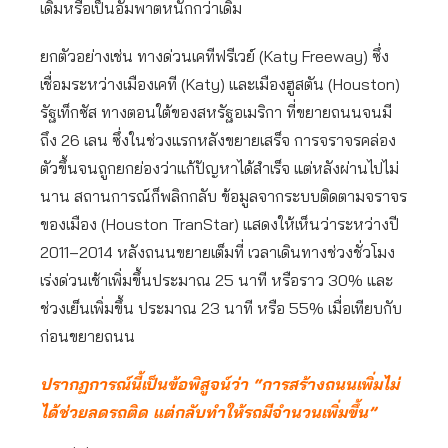
เดิมหรือเป็นอัมพาตหนักกว่าเดิม
ยกตัวอย่างเช่น ทางด่วนเคทีฟรีเวย์ (Katy Freeway) ซึ่ง
เชื่อมระหว่างเมืองเคที (Katy) และเมืองฮูสตัน (Houston)
รัฐเท็กซัส ทางตอนใต้ของสหรัฐอเมริกา ที่ขยายถนนจนมี
ถึง 26 เลน ซึ่งในช่วงแรกหลังขยายเสร็จ การจราจรคล่อง
ตัวขึ้นจนถูกยกย่องว่าแก้ปัญหาได้สำเร็จ แต่หลังผ่านไปไม่
นาน สถานการณ์ก็พลิกกลับ ข้อมูลจากระบบติดตามจราจร
ของเมือง (Houston TranStar) แสดงให้เห็นว่าระหว่างปี
2011–2014 หลังถนนขยายเต็มที่ เวลาเดินทางช่วงชั่วโมง
เร่งด่วนเช้าเพิ่มขึ้นประมาณ 25 นาที หรือราว 30% และ
ช่วงเย็นเพิ่มขึ้น ประมาณ 23 นาที หรือ 55% เมื่อเทียบกับ
ก่อนขยายถนน
ปรากฏการณ์นี้เป็นข้อพิสูจน์ว่า “การสร้างถนนเพิ่มไม่
ได้ช่วยลดรถติด แต่กลับทำให้รถมีจำนวนเพิ่มขึ้น”