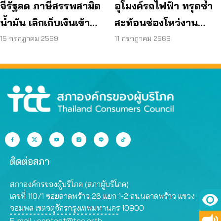
จี้รัฐลด ภาษีสรรพสามิต
อุโมงค์รถไฟฟ้า ทรุดซ้ำ
น้ำมัน เลิกเก็บเงินเข้า
สะท้อนช่องโหว่งาน
กองทุน เอื้อโรงกลั่น
ก่อสร้าง จี้ตรวจ
15 กรกฎาคม 2569
11 กรกฎาคม 2569
โครงสร้างใต้ดินทั้งระบบ
ติดต่อสภา
สภาองค์กรของผู้บริโภค (สภาผู้บริโภค)
เลขที่ 110/1 ซอยลาดพร้าว 26 แยก 1-2 ถนนลาดพร้าว แขวง
จอมพล เขตจตุจักรกรุงเทพมหานคร 10900
E-mail :
contact@tcc.or.th