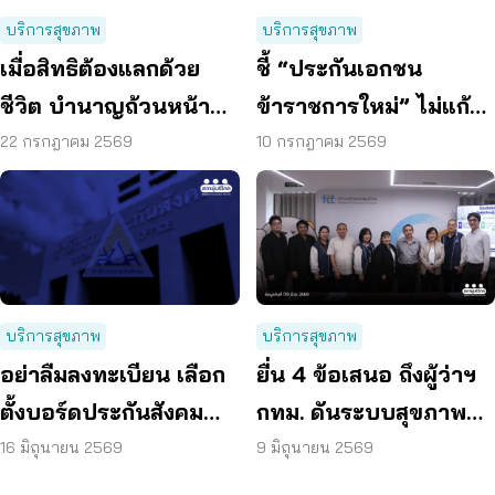
บริการสุขภาพ
บริการสุขภาพ
เมื่อสิทธิต้องแลกด้วย
ชี้ “ประกันเอกชน
ชีวิต บำนาญถ้วนหน้า
ข้าราชการใหม่” ไม่แก้
คือคำตอบของสังคมสูง
ปัญหางบฯ ระยะยาว
22 กรกฎาคม 2569
10 กรกฎาคม 2569
วัย
เสนอรวมกองทุนสุขภาพ
บริการสุขภาพ
บริการสุขภาพ
อย่าลืมลงทะเบียน เลือก
ยื่น 4 ข้อเสนอ ถึงผู้ว่าฯ
ตั้งบอร์ดประกันสังคม
กทม. ดันระบบสุขภาพ
ก่อน 15 ก.ค. แล้วเตรียม
คนกรุงไร้รอยต่อ
16 มิถุนายน 2569
9 มิถุนายน 2569
เข้าคูหา 27 ก.ย. นี้