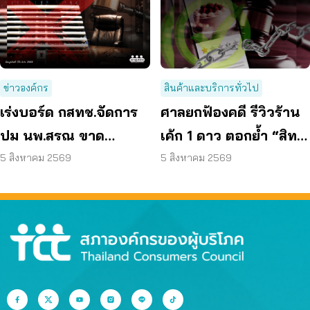
ข่าวองค์กร
สินค้าและบริการทั่วไป
เร่งบอร์ด กสทช.จัดการ
ศาลยกฟ้องคดี รีวิวร้าน
ปม นพ.สรณ ขาด
เค้ก 1 ดาว ตอกย้ำ “สิทธิ
คุณสมบัติ ตามมติ
ผู้บริโภค” แสดงความคิด
5 สิงหาคม 2569
5 สิงหาคม 2569
กรรมการสรรหา
เห็นโดยสุจริต