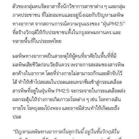
ตัวของกลุ่มคนจิตอาสาทั้งนักวิชาการสาขาต่าง ๆ และกลุ่ม
ภาคประชาชน ที่ไม่ยอมทนและอยู่นิ่งเฉยกับปัญหามลพิษ
ทางอากาศ จากสถานการณ์ความรุนแรงของ “ฝุ่นPM2.5”
ที่สร้างวิกฤติให้กับประชาชนทั้งในกรุงเทพมหานคร และ
หลายพื้นที่ในประเทศไทย
มลพิษทางอากาศเป็นสาเหตุให้ผู้คนที่อาศัยในพื้นที่ที่มี
มลพิษเสียชีวิตก่อนวัยอันควร เพราะการสะสมของสารพิษ
ตกค้างในอากาศ โดยที่ร่างกายไม่สามารถกักและดักจับไว้
ได้ ทำให้เข้าไปสะสมในปอดและแทรกซึมเข้าสู่กระแสเลือด
สารพิษที่อยู่ในฝุ่นพิษ PM2.5 จะกระจายในกระแสเลือดส่ง
ผลกระตุ้นให้ร่างกายเกิดภาวะโรคต่าง ๆ เช่น โรคทางเดิน
หายใจ โรคถุงลมโป่งพอง และอาจมีส่วนทำให้เกิดมะเร็ง
ปอด
“ปัญหามลพิษทางอากาศในทุกวันนี้ อยู่ในขั้นวิกฤติใน