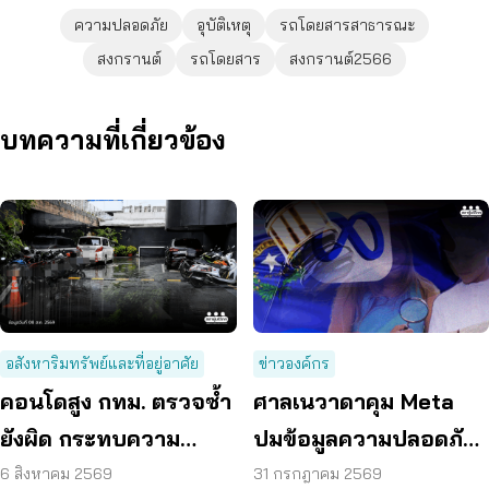
ความปลอดภัย
อุบัติเหตุ
รถโดยสารสาธารณะ
สงกรานต์
รถโดยสาร
สงกรานต์2566
บทความที่เกี่ยวข้อง
อสังหาริมทรัพย์และที่อยู่อาศัย
ข่าวองค์กร
คอนโดสูง กทม. ตรวจซ้ำ
ศาลเนวาดาคุม Meta
ยังผิด กระทบความ
ปมข้อมูลความปลอดภัย
ปลอดภัย
ต่อเด็กบนเมสเซนเจอร์
6 สิงหาคม 2569
31 กรกฎาคม 2569