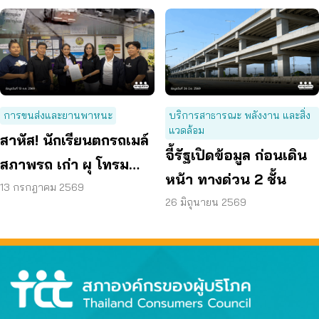
การขนส่งและยานพาหนะ
บริการสาธารณะ พลังงาน และสิ่ง
แวดล้อม
สาหัส! นักเรียนตกรถเมล์
จี้รัฐเปิดข้อมูล ก่อนเดิน
สภาพรถ เก่า ผุ โทรม
หน้า ทางด่วน 2 ชั้น
ถามหามาตรฐานรถ
13 กรกฎาคม 2569
26 มิถุนายน 2569
ปลอดภัย