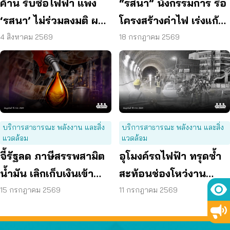
ค้าน รับซื้อไฟฟ้า แพง
“รสนา” นั่งกรรมการ รื้อ
‘รสนา’ ไม่ร่วมลงมติ ผลัก
โครงสร้างค่าไฟ เร่งแก้
ผู้บริโภค “แบก”
ต้นเหตุพลังงานแพง
4 สิงหาคม 2569
18 กรกฎาคม 2569
บริการสาธารณะ พลังงาน และสิ่ง
บริการสาธารณะ พลังงาน และสิ่ง
แวดล้อม
แวดล้อม
จี้รัฐลด ภาษีสรรพสามิต
อุโมงค์รถไฟฟ้า ทรุดซ้ำ
น้ำมัน เลิกเก็บเงินเข้า
สะท้อนช่องโหว่งาน
กองทุน เอื้อโรงกลั่น
ก่อสร้าง จี้ตรวจ
15 กรกฎาคม 2569
11 กรกฎาคม 2569
โครงสร้างใต้ดินทั้งระบบ