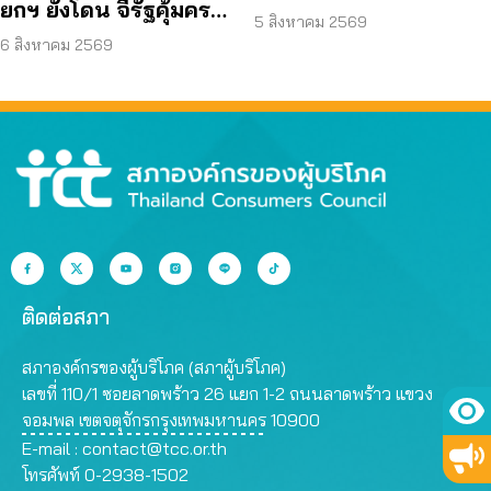
ยกฯ ยังโดน จี้รัฐคุ้มครอง
คุณสมบัติ ตามมติ
5 สิงหาคม 2569
ข้อมูลส่วนบุคคล
6 สิงหาคม 2569
กรรมการสรรหา
ติดต่อสภา
สภาองค์กรของผู้บริโภค (สภาผู้บริโภค)
เลขที่ 110/1 ซอยลาดพร้าว 26 แยก 1-2 ถนนลาดพร้าว แขวง
จอมพล เขตจตุจักรกรุงเทพมหานคร 10900
E-mail :
contact@tcc.or.th
โทรศัพท์ 0-2938-1502