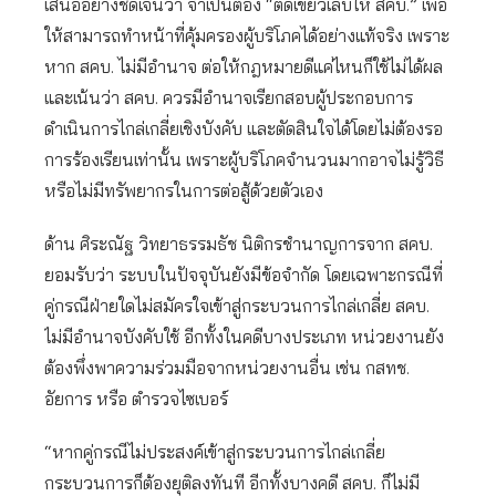
เสนออย่างชัดเจนว่า จำเป็นต้อง “ติดเขี้ยวเล็บให้ สคบ.” เพื่อ
ให้สามารถทำหน้าที่คุ้มครองผู้บริโภคได้อย่างแท้จริง เพราะ
หาก สคบ. ไม่มีอำนาจ ต่อให้กฎหมายดีแค่ไหนก็ใช้ไม่ได้ผล
และเน้นว่า สคบ. ควรมีอำนาจเรียกสอบผู้ประกอบการ
ดำเนินการไกล่เกลี่ยเชิงบังคับ และตัดสินใจได้โดยไม่ต้องรอ
การร้องเรียนเท่านั้น เพราะผู้บริโภคจำนวนมากอาจไม่รู้วิธี
หรือไม่มีทรัพยากรในการต่อสู้ด้วยตัวเอง
ด้าน ศิระณัฐ วิทยาธรรมธัช นิติกรชำนาญการจาก สคบ.
ยอมรับว่า ระบบในปัจจุบันยังมีข้อจำกัด โดยเฉพาะกรณีที่
คู่กรณีฝ่ายใดไม่สมัครใจเข้าสู่กระบวนการไกล่เกลี่ย สคบ.
ไม่มีอำนาจบังคับใช้ อีกทั้งในคดีบางประเภท หน่วยงานยัง
ต้องพึ่งพาความร่วมมือจากหน่วยงานอื่น เช่น กสทช.
อัยการ หรือ ตำรวจไซเบอร์
“หากคู่กรณีไม่ประสงค์เข้าสู่กระบวนการไกล่เกลี่ย
กระบวนการก็ต้องยุติลงทันที อีกทั้งบางคดี สคบ. ก็ไม่มี