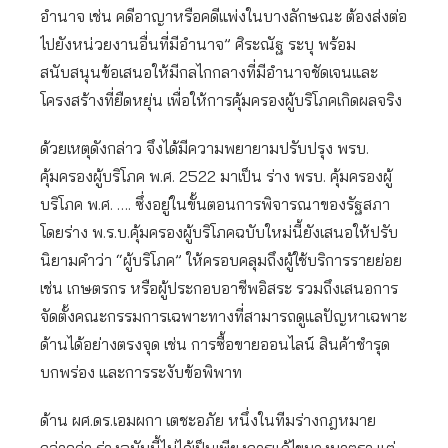
อำนาจ เช่น คดีอาญาหรือคดีแพ่งในบางลักษณะ ต้องส่งต่อ
ไปยังหน่วยงานอื่นที่มีอำนาจ” ศิระณัฐ ระบุ พร้อม
สนับสนุนข้อเสนอให้มีกลไกกลางที่มีอำนาจชัดเจนและ
โครงสร้างที่ยืดหยุ่น เพื่อให้การคุ้มครองผู้บริโภคเกิดผลจริง
ด้วยเหตุดังกล่าว จึงได้มีความพยายามปรับปรุง พรบ.
คุ้มครองผู้บริโภค พ.ศ. 2522 มาเป็น ร่าง พรบ. คุ้มครองผู้
บริโภค พ.ศ. …. ซึ่งอยู่ในขั้นตอนการพิจารณาของรัฐสภา
โดยร่าง พ.ร.บ.คุ้มครองผู้บริโภคฉบับใหม่นี้ยังเสนอให้ปรับ
นิยามคำว่า “ผู้บริโภค” ให้ครอบคลุมถึงผู้ใช้บริการรายย่อย
เช่น เกษตรกร หรือผู้ประกอบอาชีพอิสระ รวมถึงเสนอการ
จัดตั้งคณะกรรมการเฉพาะทางที่สามารถดูแลปัญหาเฉพาะ
ด้านได้อย่างตรงจุด เช่น การซื้อขายออนไลน์ สินค้าชำรุด
บกพร่อง และการระงับข้อพิพาท
ด้าน ผศ.ดร.เอมผกา เตชะอภัย หนึ่งในทีมร่างกฎหมาย