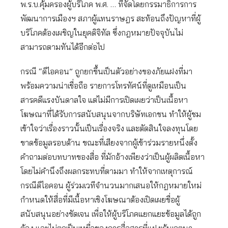
พ.ร.บ.คุ้มครองผู้บริโภค พ.ศ. … ที่จัดโดยกรรมาธิการการ
พัฒนาการเมืองฯ สภาผู้แทนราษฎร สะท้อนถึงปัญหาที่ผู้
บริโภคต้องเผชิญในยุคดิจิทัล ซึ่งกฎหมายปัจจุบันไม่
สามารถตามทันได้อีกต่อไป
กรณี “ดิไอคอน” ถูกยกขึ้นเป็นตัวอย่างของภัยแฝงที่มา
พร้อมความน่าเชื่อถือ รายการโทรทัศน์ที่ดูเหมือนเป็น
สารคดีแรงบันดาลใจ แต่ไม่มีการเปิดเผยว่าเป็นเนื้อหา
โฆษณาที่ได้รับการสนับสนุนจากบริษัทเอกชน ทำให้ผู้ชม
เข้าใจว่าเรื่องราวนั้นเป็นเรื่องจริง และตัดสินใจลงทุนโดย
ขาดข้อมูลรอบด้าน ขณะที่เสียงจากผู้เข้าร่วมรายหนึ่งตั้ง
คำถามต่อบทบาทของสื่อ ที่มักอ้างเพียงว่าเป็นผู้ผลิตเนื้อหา
โดยไม่คำนึงถึงผลกระทบที่ตามมา ทำให้จากเหตุการณ์
กรณีดิไอคอน ผู้ร่วมเวทีจำนวนมากเสนอให้กฎหมายใหม่
กำหนดให้สื่อที่มีเนื้อหาเชิงโฆษณาต้องเปิดเผยชื่อผู้
สนับสนุนอย่างชัดเจน เพื่อให้ผู้บริโภคแยกแยะข้อมูลได้ถูก