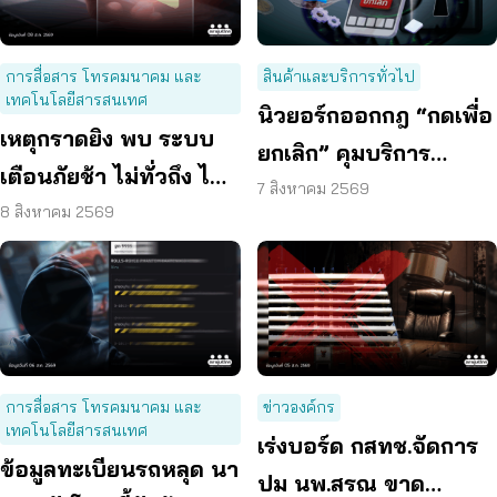
การสื่อสาร โทรคมนาคม และ
สินค้าและบริการทั่วไป
เทคโนโลยีสารสนเทศ
นิวยอร์กออกกฎ “กดเพื่อ
เหตุกราดยิง พบ ระบบ
ยกเลิก” คุมบริการ
เตือนภัยช้า ไม่ทั่วถึง ไม่
ออนไลน์ ต่ออายุสมาชิก
7 สิงหาคม 2569
ชัดเจน
8 สิงหาคม 2569
อัตโนมัติ
การสื่อสาร โทรคมนาคม และ
ข่าวองค์กร
เทคโนโลยีสารสนเทศ
เร่งบอร์ด กสทช.จัดการ
ข้อมูลทะเบียนรถหลุด นา
ปม นพ.สรณ ขาด