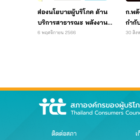
ก.พล
ส่องนโยบายผู้บริโภค ด้าน
กำกับ
บริการสาธารณะ พลังงาน
บริโ
และสิ่งแวดล้อม ประจำเดือน
30 สิง
6 พฤศจิกายน 2566
เดือ
ตุลาคม 2566
ติดต่อสภา
เก