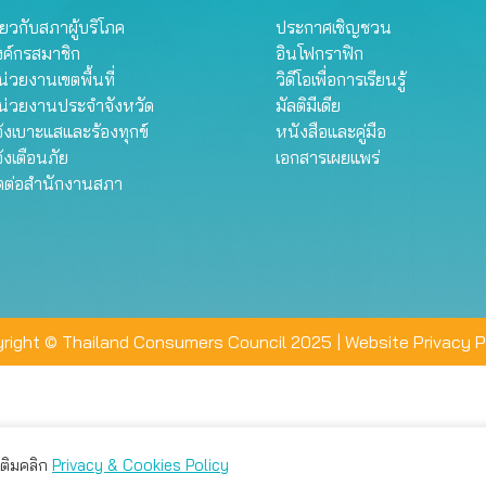
ี่ยวกับสภาผู้บริโภค
ประกาศเชิญชวน
งค์กรสมาชิก
อินโฟกราฟิก
่วยงานเขตพื้นที่
วิดีโอเพื่อการเรียนรู้
น่วยงานประจำจังหวัด
มัลติมีเดีย
้งเบาะแสและร้องทุกข์
หนังสือและคู่มือ
้งเตือนภัย
เอกสารเผยแพร่
ิดต่อสำนักงานสภา
right © Thailand Consumers Council 2025 |
Website Privacy P
มเติมคลิก
Privacy & Cookies Policy
่าน คุณสามารถเลือกตั้งค่าความเป็นส่วนตัวได้