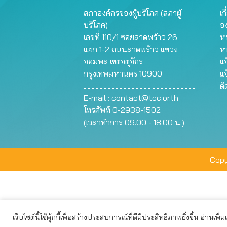
สภาองค์กรของผู้บริโภค (สภาผู้
เก
บริโภค)
อ
เลขที่ 110/1 ซอยลาดพร้าว 26
หน
แยก 1-2 ถนนลาดพร้าว แขวง
ห
จอมพล เขตจตุจักร
แจ
กรุงเทพมหานคร 10900
แจ
ต
E-mail :
contact@tcc.or.th
โทรศัพท์ 0-2938-1502
(เวลาทำการ 09.00 - 18.00 น.)
Copy
เว็บไซต์นี้ใช้คุ้กกี้เพื่อสร้างประสบการณ์ที่ดีมีประสิทธิภาพยิ่งขึ้น อ่านเพิ่
เว็บไซต์นี้ใช้คุกกี้เพื่อมอบประสบการณ์การใช้งานที่ดีให้แก่ท