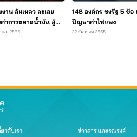
148 องค์กร ชงรัฐ 5 ข้อ 
ังงาน ล้มเหลว ละเลย
ปัญหาค่าไฟแพง
ค่าการตลาดน้ำมัน ผู้
ภคแบกเพิ่ม 900 ล้าน/
22 ธันวาคม 2565
หาคม 2566
น
ี่ยวกับเรา
ข่าวสาร และรณรงค์