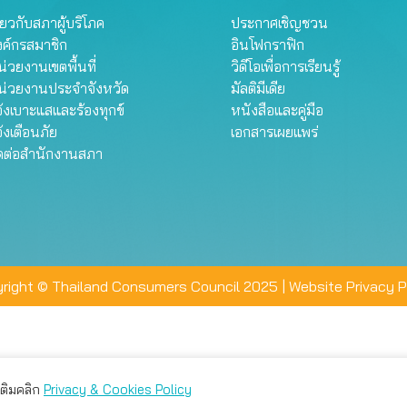
ี่ยวกับสภาผู้บริโภค
ประกาศเชิญชวน
งค์กรสมาชิก
อินโฟกราฟิก
่วยงานเขตพื้นที่
วิดีโอเพื่อการเรียนรู้
น่วยงานประจำจังหวัด
มัลติมีเดีย
้งเบาะแสและร้องทุกข์
หนังสือและคู่มือ
้งเตือนภัย
เอกสารเผยแพร่
ิดต่อสำนักงานสภา
right © Thailand Consumers Council 2025 |
Website Privacy P
มเติมคลิก
Privacy & Cookies Policy
่าน คุณสามารถเลือกตั้งค่าความเป็นส่วนตัวได้