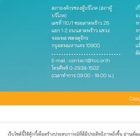
สภาองค์กรของผู้บริโภค (สภาผู้
เก
บริโภค)
อ
เลขที่ 110/1 ซอยลาดพร้าว 26
หน
แยก 1-2 ถนนลาดพร้าว แขวง
ห
จอมพล เขตจตุจักร
แจ
กรุงเทพมหานคร 10900
แจ
ต
E-mail :
contact@tcc.or.th
โทรศัพท์ 0-2938-1502
(เวลาทำการ 09.00 - 18.00 น.)
Copy
เว็บไซต์นี้ใช้คุ้กกี้เพื่อสร้างประสบการณ์ที่ดีมีประสิทธิภาพยิ่งขึ้น อ่านเพิ่
เว็บไซต์นี้ใช้คุกกี้เพื่อมอบประสบการณ์การใช้งานที่ดีให้แก่ท