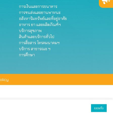
การเงินและการธนาคาร
การขนส่งและยานพาหนะ
อสังหาริมทรัพย์และที่อยู่อาศัย
อาหาร ยา และผลิตภัณฑ์ฯ
บริการสุขภาพ
สินค้าและบริการทั่วไป
การสื่อสาร โทรคมนาคมฯ
บริการ สาธารณะ ฯ
การศึกษา
olicy
ยอมรับ
ยอมรับทั้งหมด
ตั้งค่า
ปฏิเสธ