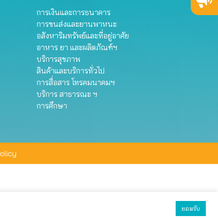
การเงินและการธนาคาร
การขนส่งและยานพาหนะ
อสังหาริมทรัพย์และที่อยู่อาศัย
อาหาร ยา และผลิตภัณฑ์ฯ
บริการสุขภาพ
สินค้าและบริการทั่วไป
การสื่อสาร โทรคมนาคมฯ
บริการ สาธารณะ ฯ
การศึกษา
olicy
ยอมรับ
ยอมรับทั้งหมด
ตั้งค่า
ปฏิเสธ