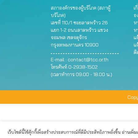
สภาองค์กรของผู้บริโภค (สภาผู้
เก
บริโภค)
อ
เลขที่ 110/1 ซอยลาดพร้าว 26
หน
แยก 1-2 ถนนลาดพร้าว แขวง
ห
จอมพล เขตจตุจักร
แจ
กรุงเทพมหานคร 10900
แจ
ต
E-mail :
contact@tcc.or.th
โทรศัพท์ 0-2938-1502
(เวลาทำการ 09.00 - 18.00 น.)
Copy
เว็บไซต์นี้ใช้คุ้กกี้เพื่อสร้างประสบการณ์ที่ดีมีประสิทธิภาพยิ่งขึ้น อ่านเพิ่
เว็บไซต์นี้ใช้คุกกี้เพื่อมอบประสบการณ์การใช้งานที่ดีให้แก่ท