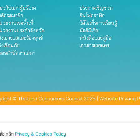
ี่ยวกับสภาผู้บริโภค
ประกาศเชิญชวน
งค์กรสมาชิก
อินโฟกราฟิก
่วยงานเขตพื้นที่
วิดีโอเพื่อการเรียนรู้
น่วยงานประจำจังหวัด
มัลติมีเดีย
้งเบาะแสและร้องทุกข์
หนังสือและคู่มือ
้งเตือนภัย
เอกสารเผยแพร่
ิดต่อสำนักงานสภา
right © Thailand Consumers Council 2025 |
Website Privacy P
มเติมคลิก
Privacy & Cookies Policy
่าน คุณสามารถเลือกตั้งค่าความเป็นส่วนตัวได้