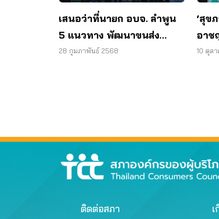
‘สุข
เสนอว่าที่นายก อบจ. ลำพูน
อาชญ
5 แนวทาง พัฒนาขนส่ง
ข้อม
ปลอดภัย – เป็นธรรม
10 ตุล
28 กุมภาพันธ์ 2568
ผลร้า
ติดต่อสภา
เก