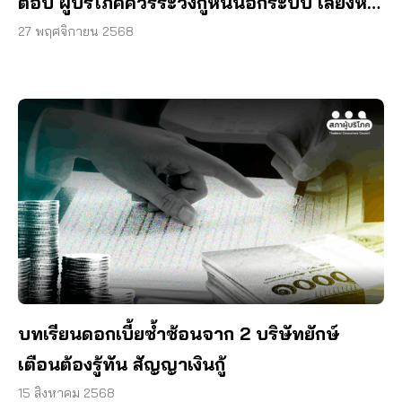
ต่อปี ผู้บริโภคควรระวังกู้หนี้นอกระบบ เสี่ยงหนี้
สะสมพุ่ง
27 พฤศจิกายน 2568
บทเรียนดอกเบี้ยซ้ำซ้อนจาก 2 บริษัทยักษ์
เตือนต้องรู้ทัน สัญญาเงินกู้
15 สิงหาคม 2568