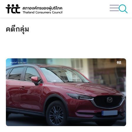
Skip
to
content
คดีกลุ่ม