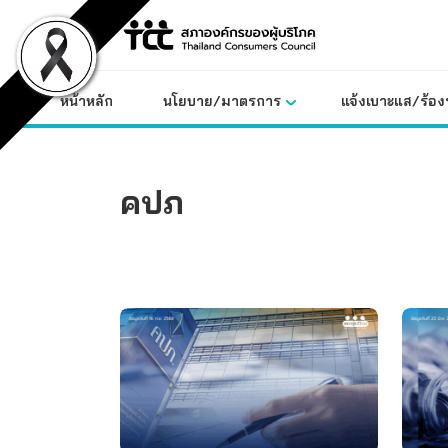
Skip
to
content
หน้าหลัก
นโยบาย/มาตรการ
แจ้งเบาะแส/ร้องท
คปภ