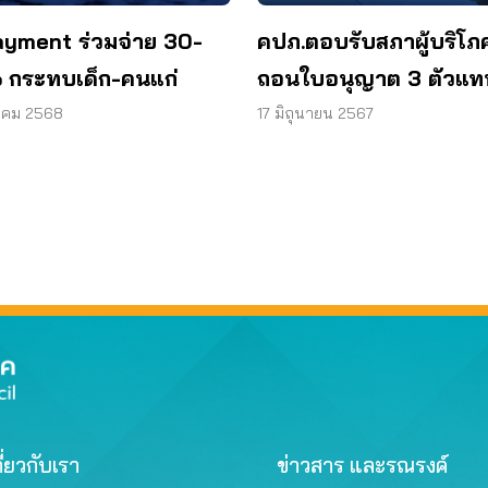
yment ร่วมจ่าย 30-
คปภ.ตอบรับสภาผู้บริโภ
กระทบเด็ก-คนแก่
ถอนใบอนุญาต 3 ตัวแท
การบ้านเด็กแฝงขายประ
าคม 2568
17 มิถุนายน 2567
ี่ยวกับเรา
ข่าวสาร และรณรงค์