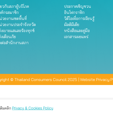
ี่ยวกับสภาผู้บริโภค
ประกาศเชิญชวน
งค์กรสมาชิก
อินโฟกราฟิก
่วยงานเขตพื้นที่
วิดีโอเพื่อการเรียนรู้
น่วยงานประจำจังหวัด
มัลติมีเดีย
้งเบาะแสและร้องทุกข์
หนังสือและคู่มือ
้งเตือนภัย
เอกสารเผยแพร่
ิดต่อสำนักงานสภา
right © Thailand Consumers Council 2025 |
Website Privacy P
มเติมคลิก
Privacy & Cookies Policy
่าน คุณสามารถเลือกตั้งค่าความเป็นส่วนตัวได้