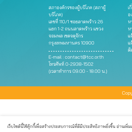
สภาองค์กรของผู้บริโภค (สภาผู้
เก
บริโภค)
อ
เลขที่ 110/1 ซอยลาดพร้าว 26
หน
แยก 1-2 ถนนลาดพร้าว แขวง
ห
จอมพล เขตจตุจักร
แจ
กรุงเทพมหานคร 10900
แจ
ต
E-mail :
contact@tcc.or.th
โทรศัพท์ 0-2938-1502
(เวลาทำการ 09.00 - 18.00 น.)
Copy
เว็บไซต์นี้ใช้คุ้กกี้เพื่อสร้างประสบการณ์ที่ดีมีประสิทธิภาพยิ่งขึ้น อ่านเพิ่
เว็บไซต์นี้ใช้คุกกี้เพื่อมอบประสบการณ์การใช้งานที่ดีให้แก่ท