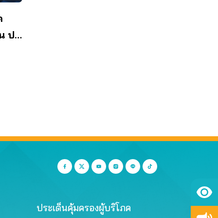
ค
น ปม
กัน
ประเด็นคุ้มครองผู้บริโภค