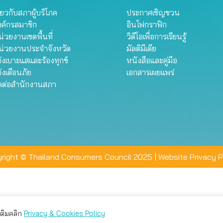
ี่ยวกับสภาผู้บริโภค
ประกาศเชิญชวน
งค์กรสมาชิก
อินโฟกราฟิก
่วยงานเขตพื้นที่
วิดีโอเพื่อการเรียนรู้
น่วยงานประจำจังหวัด
มัลติมีเดีย
้งเบาะแสและร้องทุกข์
หนังสือและคู่มือ
้งเตือนภัย
เอกสารเผยแพร่
ิดต่อสำนักงานสภา
right © Thailand Consumers Council 2025 |
Website Privacy P
มเติมคลิก
Privacy & Cookies Policy
่าน คุณสามารถเลือกตั้งค่าความเป็นส่วนตัวได้