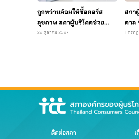
ถูกหว่านล้อมให้ซื้อคอร์ส
สภาผู
สุขภาพ สภาผู้บริโภคช่วย
ศาล ร
เจรจาได้เงินคืน
คอร์ส
28 ตุลาคม 2567
1 กรกฎ
คืน
ติดต่อสภา
เก