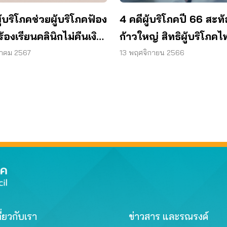
้บริโภคช่วยผู้บริโภคฟ้อง
4 คดีผู้บริโภคปี 66 สะท
้องเรียนคลินิกไม่คืนเงิน
ก้าวใหญ่ สิทธิผู้บริโภคไ
สุขภาพ สุดท้ายได้เงิน
าคม 2567
13 พฤศจิกายน 2566
ี่ยวกับเรา
ข่าวสาร และรณรงค์