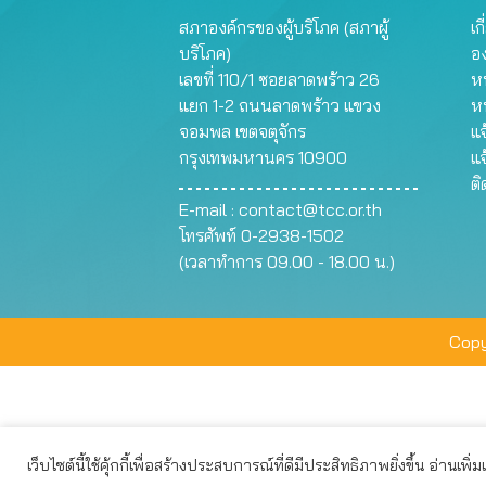
สภาองค์กรของผู้บริโภค (สภาผู้
เก
บริโภค)
อ
เลขที่ 110/1 ซอยลาดพร้าว 26
หน
แยก 1-2 ถนนลาดพร้าว แขวง
ห
จอมพล เขตจตุจักร
แจ
กรุงเทพมหานคร 10900
แจ
ต
E-mail :
contact@tcc.or.th
โทรศัพท์ 0-2938-1502
(เวลาทำการ 09.00 - 18.00 น.)
Copy
เว็บไซต์นี้ใช้คุ้กกี้เพื่อสร้างประสบการณ์ที่ดีมีประสิทธิภาพยิ่งขึ้น อ่านเพิ่
เว็บไซต์นี้ใช้คุกกี้เพื่อมอบประสบการณ์การใช้งานที่ดีให้แก่ท