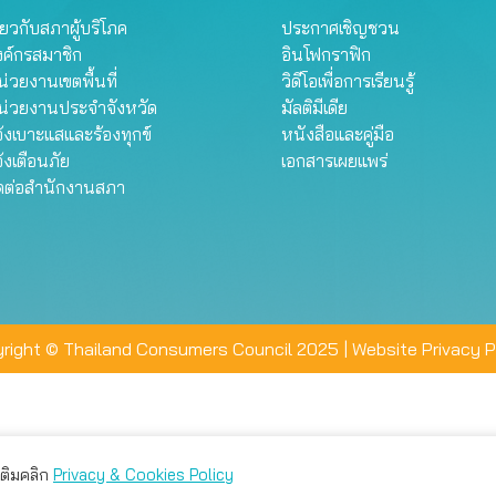
ี่ยวกับสภาผู้บริโภค
ประกาศเชิญชวน
งค์กรสมาชิก
อินโฟกราฟิก
่วยงานเขตพื้นที่
วิดีโอเพื่อการเรียนรู้
น่วยงานประจำจังหวัด
มัลติมีเดีย
้งเบาะแสและร้องทุกข์
หนังสือและคู่มือ
้งเตือนภัย
เอกสารเผยแพร่
ิดต่อสำนักงานสภา
right © Thailand Consumers Council 2025 |
Website Privacy P
มเติมคลิก
Privacy & Cookies Policy
่าน คุณสามารถเลือกตั้งค่าความเป็นส่วนตัวได้