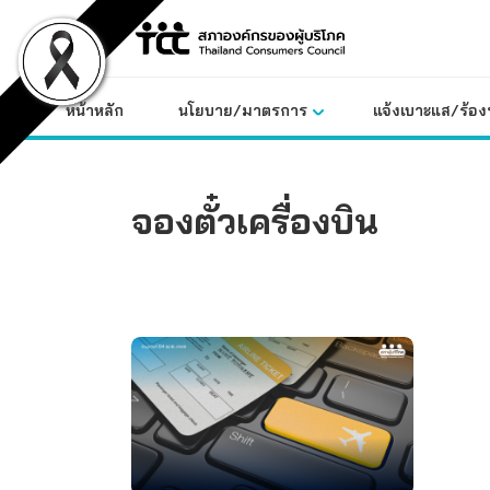
Skip
to
content
หน้าหลัก
นโยบาย/มาตรการ
แจ้งเบาะแส/ร้องท
จองตั๋วเครื่องบิน