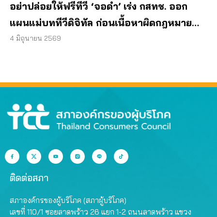
อย่าปล่อยให้ฟรีทีวี ‘จอดำ’ เร่ง กสทช. ออก
แผนแม่บททีวีดิจิทัล ก่อนเนื้อหาผิดกฎหมาย
ลุกลาม
4 มิถุนายน 2569
ติดต่อสภา
สภาองค์กรของผู้บริโภค (สภาผู้บริโภค)
เลขที่ 110/1 ซอยลาดพร้าว 26 แยก 1-2 ถนนลาดพร้าว แขวง