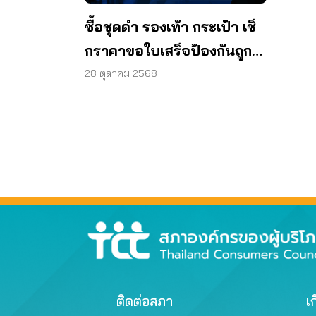
ซื้อชุดดำ รองเท้า กระเป๋า เช็
กราคาขอใบเสร็จป้องกันถูก
เอาเปรียบ
28 ตุลาคม 2568
ติดต่อสภา
เก