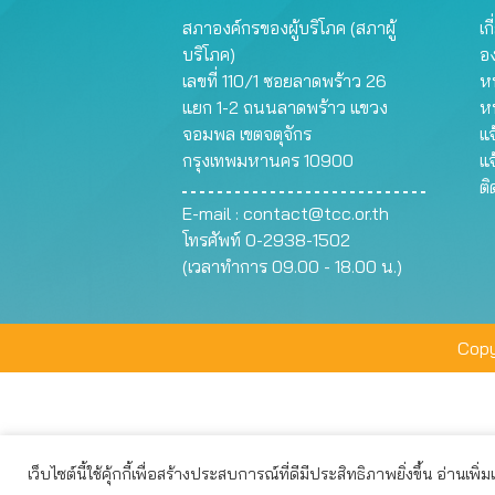
สภาองค์กรของผู้บริโภค (สภาผู้
เก
บริโภค)
อ
เลขที่ 110/1 ซอยลาดพร้าว 26
หน
แยก 1-2 ถนนลาดพร้าว แขวง
ห
จอมพล เขตจตุจักร
แจ
กรุงเทพมหานคร 10900
แจ
ต
E-mail :
contact@tcc.or.th
โทรศัพท์ 0-2938-1502
(เวลาทำการ 09.00 - 18.00 น.)
Copy
เว็บไซต์นี้ใช้คุ้กกี้เพื่อสร้างประสบการณ์ที่ดีมีประสิทธิภาพยิ่งขึ้น อ่านเพิ่
เว็บไซต์นี้ใช้คุกกี้เพื่อมอบประสบการณ์การใช้งานที่ดีให้แก่ท