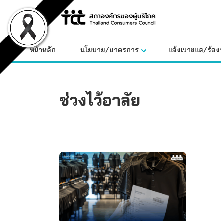
Skip
to
content
หน้าหลัก
นโยบาย/มาตรการ
แจ้งเบาะแส/ร้องท
ช่วงไว้อาลัย