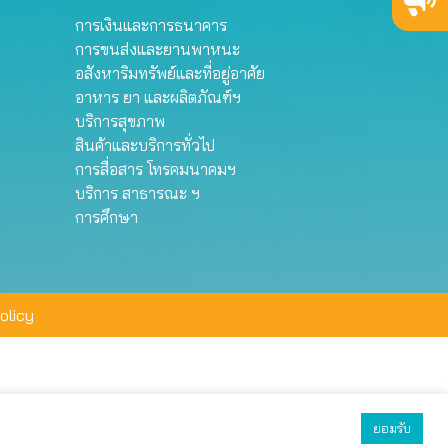
การเงินและการธนาคาร
การขนส่งและยานพาหนะ
อสังหาริมทรัพย์และที่อยู่อาศัย
อาหาร ยา และผลิตภัณฑ์ฯ
บริการสุขภาพ
สินค้าและบริการทั่วไป
การสื่อสาร โทรคมนาคมฯ
บริการ สาธารณะ ฯ
การศึกษา
olicy
ยอมรับ
ยอมรับทั้งหมด
ตั้งค่า
ปฏิเสธ