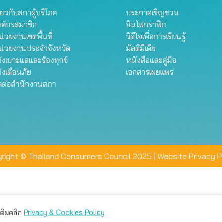
ี่ยวกับสภาผู้บริโภค
ประกาศเชิญชวน
งค์กรสมาชิก
อินโฟกราฟิก
่วยงานเขตพื้นที่
วิดีโอเพื่อการเรียนรู้
น่วยงานประจำจังหวัด
มัลติมีเดีย
้งเบาะแสและร้องทุกข์
หนังสือและคู่มือ
้งเตือนภัย
เอกสารเผยแพร่
ิดต่อสำนักงานสภา
right © Thailand Consumers Council 2025 |
Website Privacy P
มเติมคลิก
Privacy & Cookies Policy
่าน คุณสามารถเลือกตั้งค่าความเป็นส่วนตัวได้