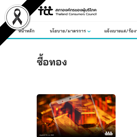
Skip
to
content
หน้าหลัก
นโยบาย/มาตรการ
แจ้งเบาะแส/ร้องท
ซื้อทอง