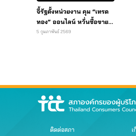
จี้รัฐตั้งหน่วยงาน คุม “เทรด
ทอง” ออนไลน์ หวั่นซื้อขาย
ทิพย์
5 กุมภาพันธ์ 2569
ติดต่อสภา
เก