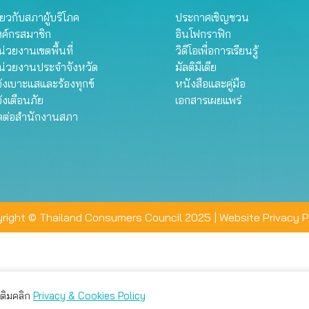
ี่ยวกับสภาผู้บริโภค
ประกาศเชิญชวน
งค์กรสมาชิก
อินโฟกราฟิก
่วยงานเขตพื้นที่
วิดีโอเพื่อการเรียนรู้
น่วยงานประจำจังหวัด
มัลติมีเดีย
้งเบาะแสและร้องทุกข์
หนังสือและคู่มือ
้งเตือนภัย
เอกสารเผยแพร่
ิดต่อสำนักงานสภา
right © Thailand Consumers Council 2025 |
Website Privacy P
มเติมคลิก
Privacy & Cookies Policy
่าน คุณสามารถเลือกตั้งค่าความเป็นส่วนตัวได้