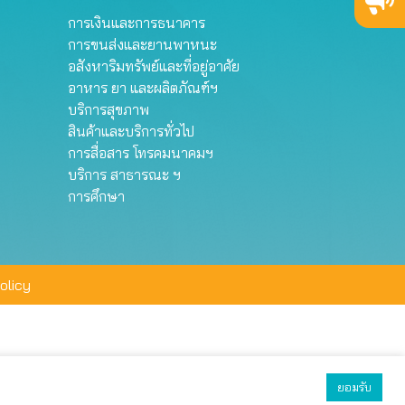
การเงินและการธนาคาร
การขนส่งและยานพาหนะ
อสังหาริมทรัพย์และที่อยู่อาศัย
อาหาร ยา และผลิตภัณฑ์ฯ
บริการสุขภาพ
สินค้าและบริการทั่วไป
การสื่อสาร โทรคมนาคมฯ
บริการ สาธารณะ ฯ
การศึกษา
olicy
ยอมรับ
ยอมรับทั้งหมด
ตั้งค่า
ปฏิเสธ