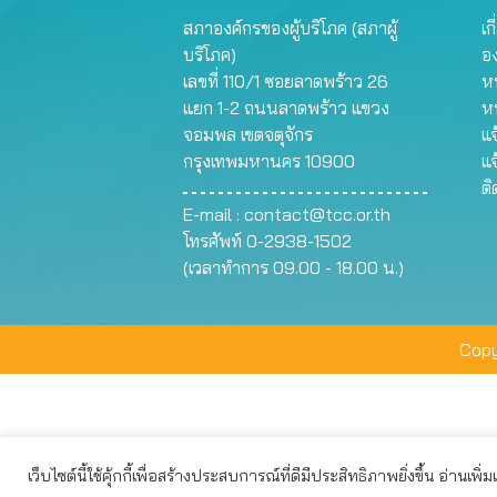
สภาองค์กรของผู้บริโภค (สภาผู้
เก
บริโภค)
อ
เลขที่ 110/1 ซอยลาดพร้าว 26
หน
แยก 1-2 ถนนลาดพร้าว แขวง
ห
จอมพล เขตจตุจักร
แจ
กรุงเทพมหานคร 10900
แจ
ต
E-mail :
contact@tcc.or.th
โทรศัพท์ 0-2938-1502
(เวลาทำการ 09.00 - 18.00 น.)
Copy
เว็บไซต์นี้ใช้คุ้กกี้เพื่อสร้างประสบการณ์ที่ดีมีประสิทธิภาพยิ่งขึ้น อ่านเพิ่
เว็บไซต์นี้ใช้คุกกี้เพื่อมอบประสบการณ์การใช้งานที่ดีให้แก่ท