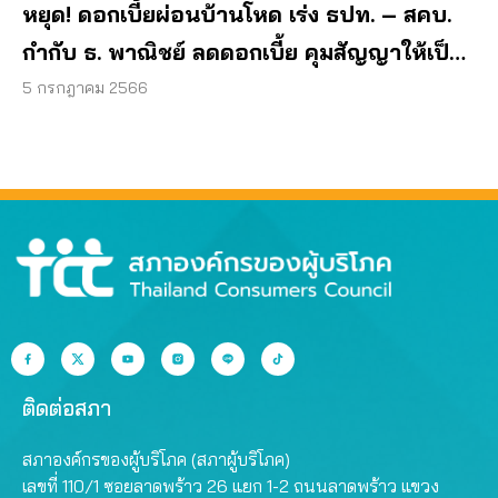
หยุด! ดอกเบี้ยผ่อนบ้านโหด เร่ง ธปท. – สคบ.
กำกับ ธ. พาณิชย์ ลดดอกเบี้ย คุมสัญญาให้เป็น
ธรรม
5 กรกฎาคม 2566
ติดต่อสภา
สภาองค์กรของผู้บริโภค (สภาผู้บริโภค)
เลขที่ 110/1 ซอยลาดพร้าว 26 แยก 1-2 ถนนลาดพร้าว แขวง