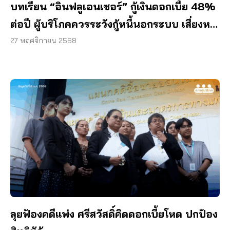
บทเรียน “อินฟลูเอนเซอร์” กู้เงินดอกเบี้ย 48%
ต่อปี ผู้บริโภคควรระวังกู้หนี้นอกระบบ เสี่ยงหนี้
สะสมพุ่ง
27 พฤศจิกายน 2568
ลุยฟ้องคดีแพ่ง ศรีสวัสดิ์คิดดอกเบี้ยโหด ปกป้อง