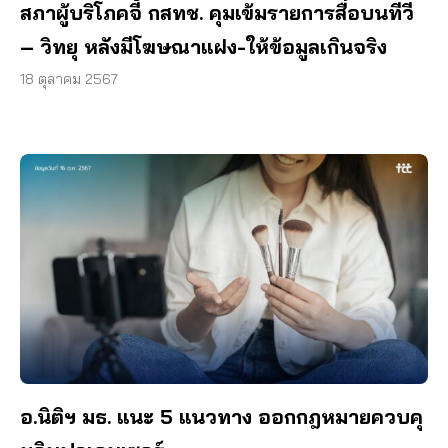
สภาผู้บริโภคจี้ กสทช. คุมเข้มรายการสื่อบนทีวี
– วิทยุ หลังมีโฆษณาแฝง-ให้ข้อมูลเกินจริง
18 ตุลาคม 2567
อ.นิติฯ มธ. แนะ 5 แนวทาง ออกกฎหมายควบคุ