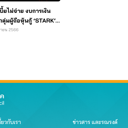
ี้ยไม่จ่าย งบการเงิน
่มผู้ถือหุ้นกู้ ‘STARK’
วร้อง ก.ล.ต. ถึงเวลาลง
ุนายน 2566
ี่ยวกับเรา
ข่าวสาร และรณรงค์