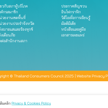
ี่ยวกับสภาผู้บริโภค
ประกาศเชิญชวน
งค์กรสมาชิก
อินโฟกราฟิก
่วยงานเขตพื้นที่
วิดีโอเพื่อการเรียนรู้
น่วยงานประจำจังหวัด
มัลติมีเดีย
้งเบาะแสและร้องทุกข์
หนังสือและคู่มือ
้งเตือนภัย
เอกสารเผยแพร่
ิดต่อสำนักงานสภา
right © Thailand Consumers Council 2025 |
Website Privacy P
มเติมคลิก
Privacy & Cookies Policy
่าน คุณสามารถเลือกตั้งค่าความเป็นส่วนตัวได้