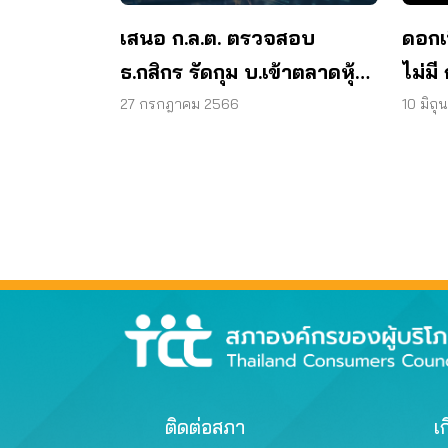
เสนอ ก.ล.ต. ตรวจสอบ
ดอกเบ
ธ.กสิกร รัดกุม บ.เข้าตลาดหุ้น
ไม่มี กลุ
ทางอ้อม หยุดผลกระทบหุ้นกู้ส
รวมตั
27 กรกฎาคม 2566
10 มิถ
ตาร์ค
ดาบ
ติดต่อสภา
เก