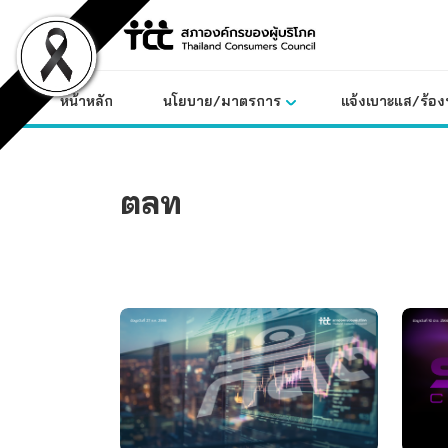
Skip
to
content
หน้าหลัก
นโยบาย/มาตรการ
แจ้งเบาะแส/ร้องท
ตลท