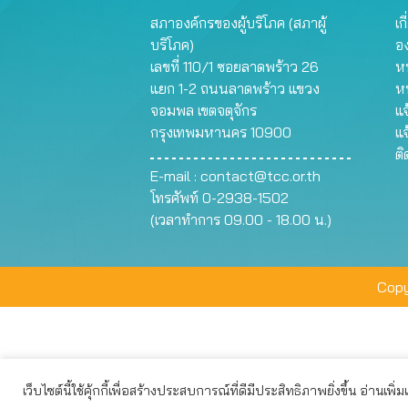
สภาองค์กรของผู้บริโภค (สภาผู้
เก
บริโภค)
อ
เลขที่ 110/1 ซอยลาดพร้าว 26
หน
แยก 1-2 ถนนลาดพร้าว แขวง
ห
จอมพล เขตจตุจักร
แจ
กรุงเทพมหานคร 10900
แจ
ต
E-mail :
contact@tcc.or.th
โทรศัพท์ 0-2938-1502
(เวลาทำการ 09.00 - 18.00 น.)
Copy
เว็บไซต์นี้ใช้คุ้กกี้เพื่อสร้างประสบการณ์ที่ดีมีประสิทธิภาพยิ่งขึ้น อ่านเพิ่
เว็บไซต์นี้ใช้คุกกี้เพื่อมอบประสบการณ์การใช้งานที่ดีให้แก่ท