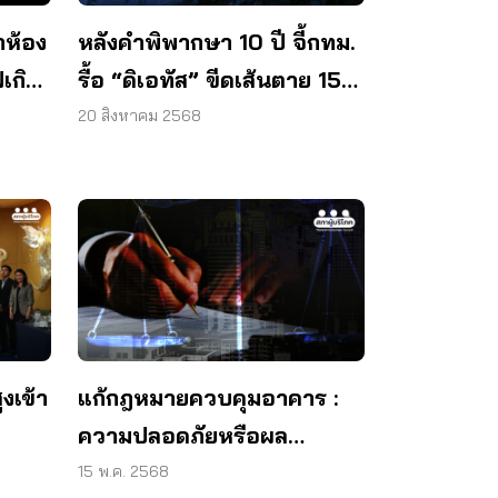
าห้อง
หลังคำพิพากษา 10 ปี จี้กทม.
ฟเกิน
รื้อ “ดิเอทัส” ขีดเส้นตาย 15
วัน ก่อนฟ้องคดี
20 สิงหาคม 2568
งเข้า
แก้กฎหมายควบคุมอาคาร :
ความปลอดภัยหรือผล
ประโยชน์?
15 พ.ค. 2568