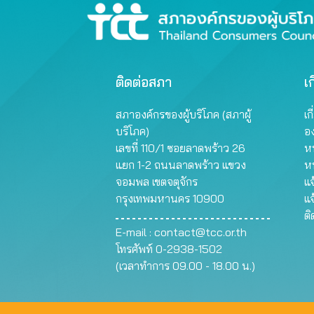
ติดต่อสภา
เก
สภาองค์กรของผู้บริโภค (สภาผู้
เก
บริโภค)
อ
เลขที่ 110/1 ซอยลาดพร้าว 26
หน
แยก 1-2 ถนนลาดพร้าว แขวง
ห
จอมพล เขตจตุจักร
แจ
กรุงเทพมหานคร 10900
แจ
ต
E-mail :
contact@tcc.or.th
โทรศัพท์ 0-2938-1502
(เวลาทำการ 09.00 - 18.00 น.)