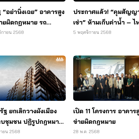
 “อย่านิ่งเฉย” อาคารสูง
ประกาศแล้ว! “คุมสัญญ
ข่ายผิดกฏหมาย รถ
เช่า” ห้ามเก็บค่าน้ำ – ไ
รียนไม่ปลอดภัย
จริง
จิกายน 2568
5 พฤศจิกายน 2568
ัฐ ยกเลิกวางผังเมือง
เปิด 11 โครงการ อาคารสู
บชุมชน ปฏิรูปกฎหมาย
ข่ายผิดกฎหมาย
ระชาชนมีส่วนร่วม
ุนายน 2568
28 พ.ค. 2568