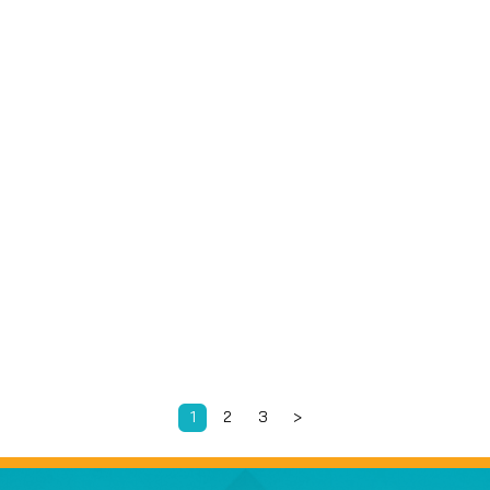
1
2
3
>