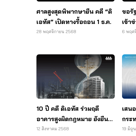
ศาลสูงสุดพิพากษายืน คดี “ดิ
ขอรัฐ
เอทัส” เปิดทางรื้อถอน 1 ธ.ค.
เข้า
นักเ
28 พฤศจิกายน 2568
6 พฤศ
10 ปี คดี ดิเอทัส ร่วมฤดี
เสนอร
อาคารสูงผิดกฎหมาย ยังยืน
กระท
ท้าทายคำพิพากษา
ให้ป
12 สิงหาคม 2568
19 มิถ