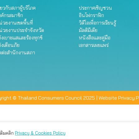
ี่ยวกับสภาผู้บริโภค
ประกาศเชิญชวน
งค์กรสมาชิก
อินโฟกราฟิก
่วยงานเขตพื้นที่
วิดีโอเพื่อการเรียนรู้
น่วยงานประจำจังหวัด
มัลติมีเดีย
้งเบาะแสและร้องทุกข์
หนังสือและคู่มือ
้งเตือนภัย
เอกสารเผยแพร่
ิดต่อสำนักงานสภา
right © Thailand Consumers Council 2025 |
Website Privacy P
มเติมคลิก
Privacy & Cookies Policy
่าน คุณสามารถเลือกตั้งค่าความเป็นส่วนตัวได้