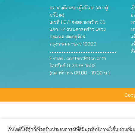
สภาองค์กรของผู้บริโภค (สภาผู้
เก
บริโภค)
อ
เลขที่ 110/1 ซอยลาดพร้าว 26
หน
แยก 1-2 ถนนลาดพร้าว แขวง
ห
จอมพล เขตจตุจักร
แจ
กรุงเทพมหานคร 10900
แจ
ต
E-mail :
contact@tcc.or.th
โทรศัพท์ 0-2938-1502
(เวลาทำการ 09.00 - 18.00 น.)
Copy
เว็บไซต์นี้ใช้คุ้กกี้เพื่อสร้างประสบการณ์ที่ดีมีประสิทธิภาพยิ่งขึ้น อ่านเพิ่
เว็บไซต์นี้ใช้คุกกี้เพื่อมอบประสบการณ์การใช้งานที่ดีให้แก่ท