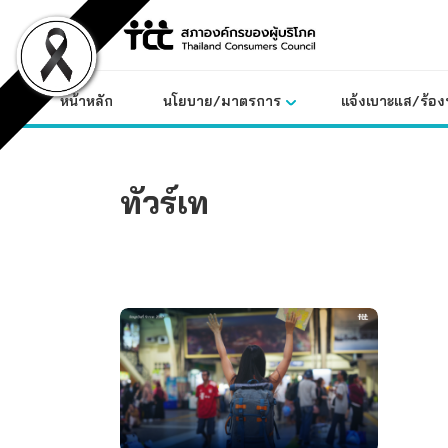
Skip
to
content
หน้าหลัก
นโยบาย/มาตรการ
แจ้งเบาะแส/ร้องท
ทัวร์เท