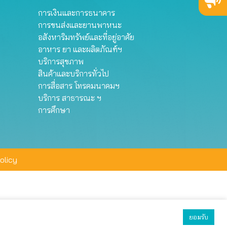
การเงินและการธนาคาร
การขนส่งและยานพาหนะ
อสังหาริมทรัพย์และที่อยู่อาศัย
อาหาร ยา และผลิตภัณฑ์ฯ
บริการสุขภาพ
สินค้าและบริการทั่วไป
การสื่อสาร โทรคมนาคมฯ
บริการ สาธารณะ ฯ
การศึกษา
olicy
ยอมรับ
ยอมรับทั้งหมด
ตั้งค่า
ปฏิเสธ