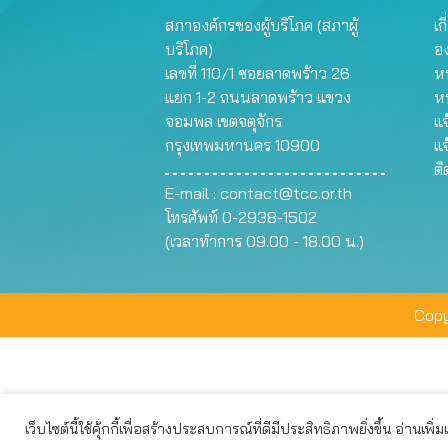
สภาองค์กรของผู้บริโภค (สภาผู้
เก
บริโภค)
อ
เลขที่ 110/1 ซอยลาดพร้าว 26
หน
แยก 1-2 ถนนลาดพร้าว แขวง
ห
จอมพล เขตจตุจักร
แจ
กรุงเทพมหานคร 10900
แจ
ต
E-mail :
contact@tcc.or.th
โทรศัพท์ 0-2938-1502
(เวลาทำการ 09.00 - 18.00 น.)
Copy
เว็บไซต์นี้ใช้คุ้กกี้เพื่อสร้างประสบการณ์ที่ดีมีประสิทธิภาพยิ่งขึ้น อ่านเพิ่
เว็บไซต์นี้ใช้คุกกี้เพื่อมอบประสบการณ์การใช้งานที่ดีให้แก่ท