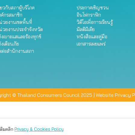
ี่ยวกับสภาผู้บริโภค
ประกาศเชิญชวน
งค์กรสมาชิก
อินโฟกราฟิก
่วยงานเขตพื้นที่
วิดีโอเพื่อการเรียนรู้
น่วยงานประจำจังหวัด
มัลติมีเดีย
้งเบาะแสและร้องทุกข์
หนังสือและคู่มือ
้งเตือนภัย
เอกสารเผยแพร่
ิดต่อสำนักงานสภา
right © Thailand Consumers Council 2025 |
Website Privacy P
มเติมคลิก
Privacy & Cookies Policy
่าน คุณสามารถเลือกตั้งค่าความเป็นส่วนตัวได้