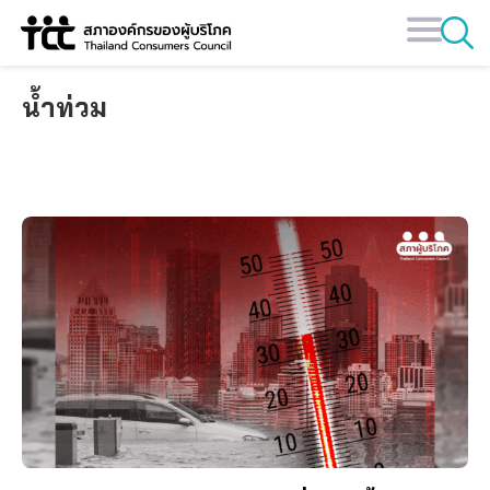
Skip
to
content
น้ำท่วม