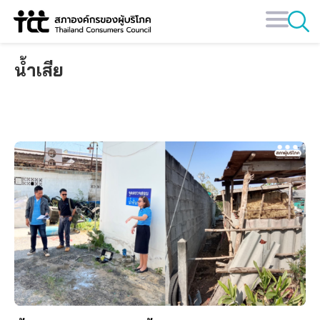
Skip
to
content
น้ำเสีย