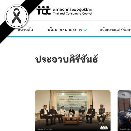
Skip
to
content
หน้าหลัก
นโยบาย/มาตรการ
แจ้งเบาะแส/ร้องท
ประจวบคิรีขันธ์