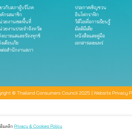
ี่ยวกับสภาผู้บริโภค
ประกาศเชิญชวน
งค์กรสมาชิก
อินโฟกราฟิก
่วยงานเขตพื้นที่
วิดีโอเพื่อการเรียนรู้
น่วยงานประจำจังหวัด
มัลติมีเดีย
้งเบาะแสและร้องทุกข์
หนังสือและคู่มือ
้งเตือนภัย
เอกสารเผยแพร่
ิดต่อสำนักงานสภา
right © Thailand Consumers Council 2025 |
Website Privacy P
มเติมคลิก
Privacy & Cookies Policy
่าน คุณสามารถเลือกตั้งค่าความเป็นส่วนตัวได้