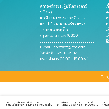
สภาองค์กรของผู้บริโภค (สภาผู้
เก
บริโภค)
อ
เลขที่ 110/1 ซอยลาดพร้าว 26
หน
แยก 1-2 ถนนลาดพร้าว แขวง
ห
จอมพล เขตจตุจักร
แจ
กรุงเทพมหานคร 10900
แจ
ต
E-mail :
contact@tcc.or.th
โทรศัพท์ 0-2938-1502
(เวลาทำการ 09.00 - 18.00 น.)
Copy
เว็บไซต์นี้ใช้คุ้กกี้เพื่อสร้างประสบการณ์ที่ดีมีประสิทธิภาพยิ่งขึ้น อ่านเพิ่
เว็บไซต์นี้ใช้คุกกี้เพื่อมอบประสบการณ์การใช้งานที่ดีให้แก่ท