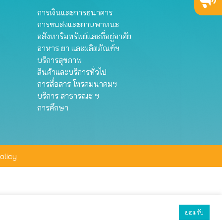
การเงินและการธนาคาร
การขนส่งและยานพาหนะ
อสังหาริมทรัพย์และที่อยู่อาศัย
อาหาร ยา และผลิตภัณฑ์ฯ
บริการสุขภาพ
สินค้าและบริการทั่วไป
การสื่อสาร โทรคมนาคมฯ
บริการ สาธารณะ ฯ
การศึกษา
olicy
ยอมรับ
ยอมรับทั้งหมด
ตั้งค่า
ปฏิเสธ