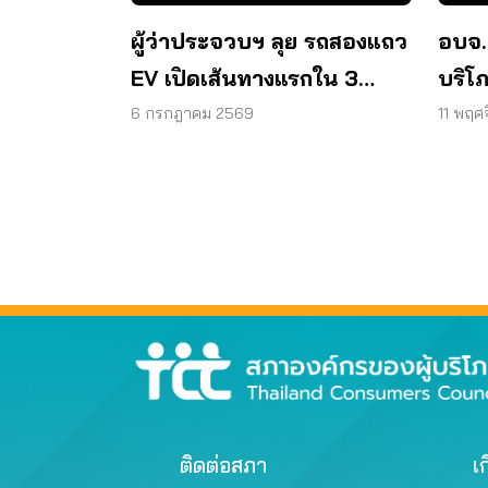
ผู้ว่าประจวบฯ ลุย รถสองแถว
อบจ.
EV เปิดเส้นทางแรกใน 3
บริโ
เดือน
แถว 
6 กรกฎาคม 2569
11 พฤศ
ทาง
ติดต่อสภา
เก