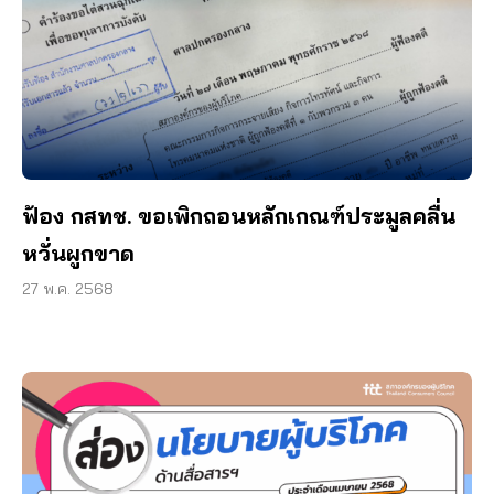
ฟ้อง กสทช. ขอเพิกถอนหลักเกณฑ์ประมูลคลื่น
หวั่นผูกขาด
27 พ.ค. 2568