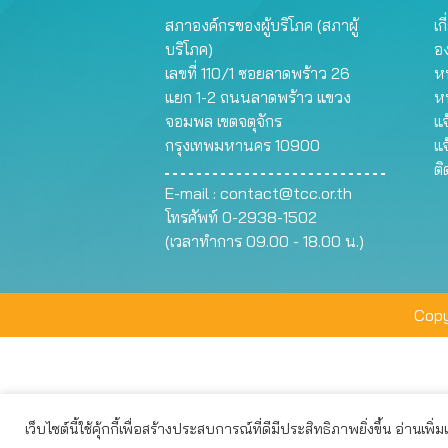
สภาองค์กรของผู้บริโภค (สภาผู้
เก
บริโภค)
อ
เลขที่ 110/1 ซอยลาดพร้าว 26
หน
แยก 1-2 ถนนลาดพร้าว แขวง
ห
จอมพล เขตจตุจักร
แจ
กรุงเทพมหานคร 10900
แจ
ต
E-mail :
contact@tcc.or.th
โทรศัพท์ 0-2938-1502
(เวลาทำการ 09.00 - 18.00 น.)
Copy
เว็บไซต์นี้ใช้คุ้กกี้เพื่อสร้างประสบการณ์ที่ดีมีประสิทธิภาพยิ่งขึ้น อ่านเพิ่
เว็บไซต์นี้ใช้คุกกี้เพื่อมอบประสบการณ์การใช้งานที่ดีให้แก่ท