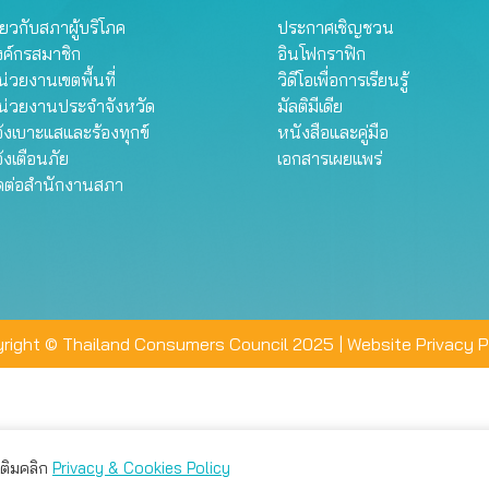
ี่ยวกับสภาผู้บริโภค
ประกาศเชิญชวน
งค์กรสมาชิก
อินโฟกราฟิก
่วยงานเขตพื้นที่
วิดีโอเพื่อการเรียนรู้
น่วยงานประจำจังหวัด
มัลติมีเดีย
้งเบาะแสและร้องทุกข์
หนังสือและคู่มือ
้งเตือนภัย
เอกสารเผยแพร่
ิดต่อสำนักงานสภา
right © Thailand Consumers Council 2025 |
Website Privacy P
มเติมคลิก
Privacy & Cookies Policy
่าน คุณสามารถเลือกตั้งค่าความเป็นส่วนตัวได้