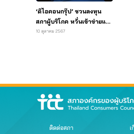
‘ดิไอคอนกรุ๊ป’ ชวนลงทุน
สภาผู้บริโภค หวั่นเข้าข่ายแชร์
ลูกโซ เสนอ สคบ. เร่งสอบ
10 ตุลาคม 2567
ติดต่อสภา
เก